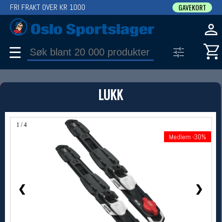
FRI FRAKT OVER KR 1000
GAVEKORT
☰
PRODUKT
LUKK
Produkter (1)
Bruk filter til å spisse søket
1 / 4
Medlem -30%
Medlem -30%
❮
❯