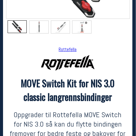
Rottefella
MOVE Switch Kit for NIS 3.0
Rottefella
MOVE Switch Kit for NIS 3.0 classic langrennsbindinger
classic langrennsbindinger
1649,-
1154,-
MEDLEM:
Oppgrader til Rottefella MOVE Switch
for NIS 3.0 så kan du flytte bindingen
fremover for bedre feste og bakover for