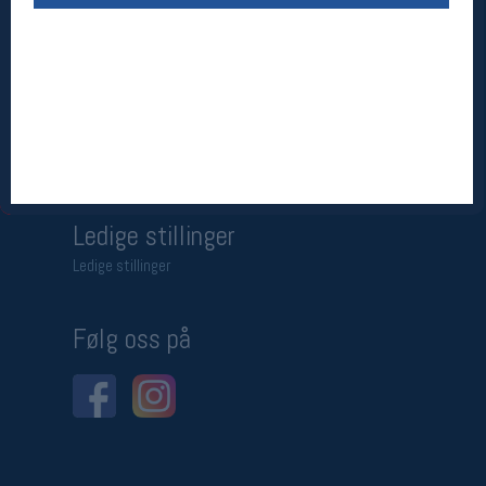
Betingelser
Salgsbetingelser
Personsvernerklæring
Informasjonskapsler
Bærekraft
Org. nr: 976754360
Ledige stillinger
Ledige stillinger
Følg oss på