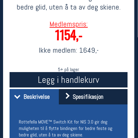
bedre glid, uten å ta av deg skiene.
Medlemspris:
1154,-
Ikke medlem:
1649,-
5+ på lager
Her finner du oss
Legg i handlekurv
Oslo Sportslager
Torggata 20
0183 Oslo
Beskrivelse
Spesifikasjon
Telefon: 23 32 62 00
(telefontid man-fredag klokken 10-13)
Vis i kart
Om oss
Rottefella MOVE™ Switch Kit for NIS 3.0 gir deg
Kontakt oss
muligheten til å flytte bindingen for bedre feste og
bedre glid, uten å ta av deg skiene.