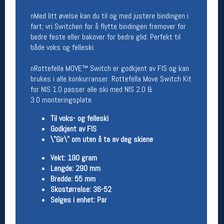
Åpningstider butikk
nMed litt øvelse kan du til og med justere bindingen i
fart; vri Switchen for å flytte bindingen fremover for
Man-Fredag:
11-18
bedre feste eller bakover for bedre glid. Perfekt til
Lørdag:
11-16
både voks og felleski.
nRottefella MOVE™ Switch er godkjent av FIS og kan
Team Oslo Sportslager
brukes i alle konkurranser. Rottefella Move Switch Kit
for NIS 1.0 passer alle ski med NIS 2.0 &
Magasinet
3.0 monteringsplate.
Medlemstilbud og aktiviteter
MELD DEG INN GRATIS
Til voks- og felleski
Godkjent av FIS
\"Gir\" om uten å ta av deg skiene
Åpningstider verkstedet
Vekt: 190 gram
Man-Fredag:
11-18
Lengde: 290 mm
Lørdag:
11-16
Bredde: 55 mm
Om verkstedet
Skostørrelse: 36-52
For å bestille time må du logge inn i
Selges i enhet: Par
nettbutikken og trykke på den nederste blå
linjen