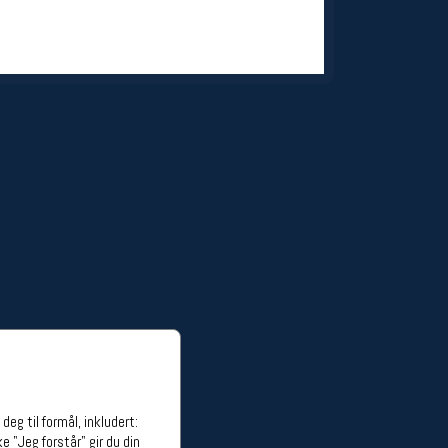
ge stillinger
stillinger
eg til formål, inkludert:
e "Jeg forstår" gir du din