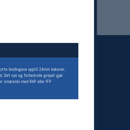
 Oslo Sportslager
flytte bindingene opptil 24mm bakover,
ed. Det nye og forbedrede grepet gjør
net
ler smøreski med RAP eller IFP
stilbud og aktiviteter
MELD DEG INN GRATIS