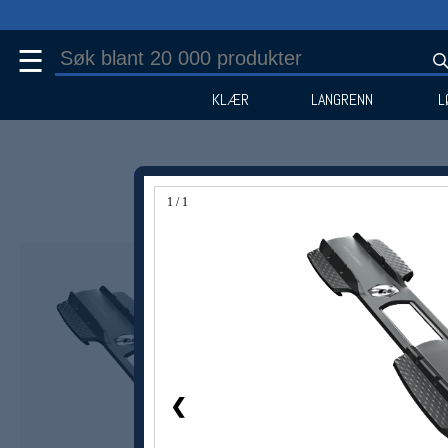
☰
KLÆR
LANGRENN
L
1 / 1
❮