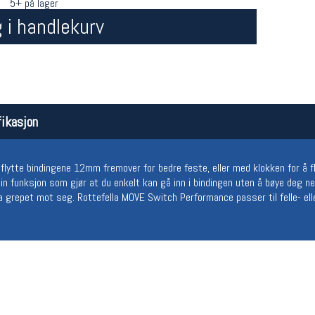
5+ på lager
 i handlekurv
ikasjon
Åpningstider butikk
Team
flytte bindingene 12mm fremover for bedre feste, eller med klokken for å 
-in funksjon som gjør at du enkelt kan gå inn i bindingen uten å bøye deg n
Man-Fredag:
11-18
Magasi
ra grepet mot seg. Rottefella MOVE Switch Performance passer til felle- el
Lørdag:
11-16
Medlem