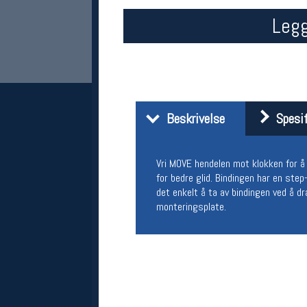
Legg
Beskrivelse
Spesif
Her finner du oss
Vri MOVE hendelen mot klokken for å 
for bedre glid. Bindingen har en step
Oslo Sportslager
det enkelt å ta av bindingen ved å d
Torggata 20
monteringsplate.
0183 Oslo
Telefon: 23 32 62 00
(telefontid man-fredag klokken 10-13)
Vis i kart
Om oss
Kontakt oss