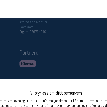
Betingelser
Ledi
Salgsbetingelser
Ledige 
Personsvernerklæring
Informasjonskapsler
Bærekraft
Org. nr: 976754360
Partnere
Vi bryr oss om ditt personvern
e bruker teknologier, inkludert informasjonskapsler til å samle informasjon om d
 tjenester og markedsføring samt for å tilby en tryggere opplevelse. Ved å trykk