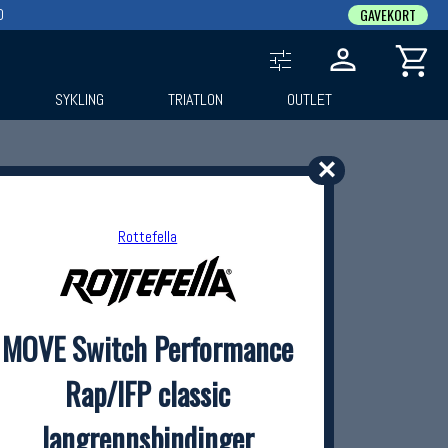
0
GAVEKORT
SYKLING
TRIATLON
OUTLET
✕
Rottefella
MOVE Switch Performance
Rap/IFP classic
langrennsbindinger