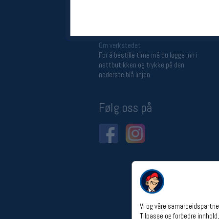
Åpningstider verkstedet
Man-Fredag:
11-18
Lørdag:
11-16
Om verkstedet
For å bestille time må du logge inn i
nettbutikken og trykke på den
nederste blå linjen
Følg oss på
Vi og våre samarbeidspartner
Tilpasse og forbedre innhold,