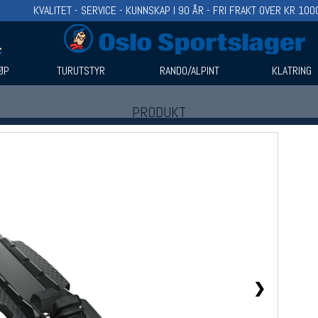
KVALITET - SERVICE - KUNNSKAP I 90 ÅR - FRI FRAKT OVER KR 100
ØP
TURUTSTYR
RANDO/ALPINT
KLATRING
PRODUKT
Produkter (1)
Bruk filter til å spisse søket
❯