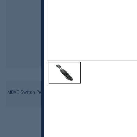
Rottefella
MOVE Switch Performance Rap/IFP classic langrennsbindinger
kr 1499