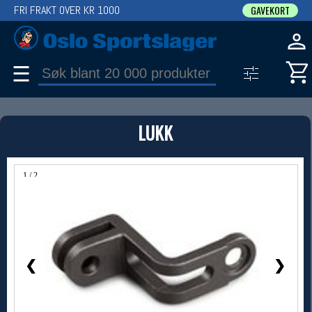
FRI FRAKT OVER KR 1000
GAVEKORT
☰
PRODUKT
LUKK
Produkter (1)
Bruk filter til å spisse søket
1 / 2
❮
❯