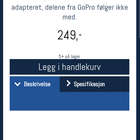
adapteret, delene fra GoPro følger ikke
med.
249,-
5+ på lager
Legg i handlekurv
Her finner du oss
Beskrivelse
Spesifikasjon
Oslo Sportslager
Torggata 20
0183 Oslo
Telefon: 23 32 62 00
(telefontid man-fredag klokken 10-13)
Vis i kart
Om oss
Kontakt oss