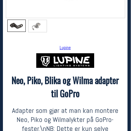
Lupine
Neo, Piko, Blika og Wilma adapter
Lupine
Neo, Piko, Blika og Wilma adapter til GoPro
til GoPro
kr 249
Adapter som gjør at man kan montere
Neo, Piko og Wilmalykter på GoPro-
fester.\nNB: Dette er kun selve