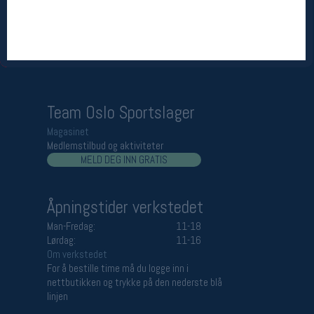
Åpningstider butikk
Man-Fredag:
11-18
Lørdag:
11-16
Team Oslo Sportslager
Magasinet
Medlemstilbud og aktiviteter
MELD DEG INN GRATIS
Åpningstider verkstedet
Man-Fredag:
11-18
Lørdag:
11-16
Om verkstedet
For å bestille time må du logge inn i
nettbutikken og trykke på den nederste blå
linjen