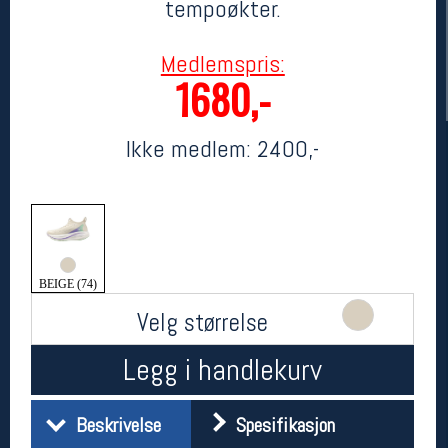
tempoøkter.
Medlemspris:
1680,-
Ikke medlem:
2400,-
Her finner du oss
Oslo Sportslager
Torggata 20
BEIGE (74)
0183 Oslo
Velg størrelse
Telefon: 23 32 62 00
(telefontid man-fredag klokken 10-13)
Legg i handlekurv
Vis i kart
Om oss
Kontakt oss
Beskrivelse
Spesifikasjon