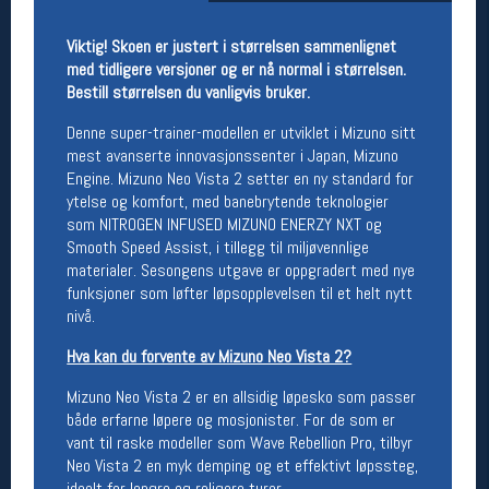
Åpningstider butikk
Viktig! Skoen er justert i størrelsen sammenlignet
Man-Fredag:
11-18
med tidligere versjoner og er nå normal i størrelsen.
Lørdag:
11-16
Bestill størrelsen du vanligvis bruker.
Denne super-trainer-modellen er utviklet i Mizuno sitt
mest avanserte innovasjonssenter i Japan, Mizuno
Team Oslo Sportslager
Engine. Mizuno Neo Vista 2 setter en ny standard for
ytelse og komfort, med banebrytende teknologier
Magasinet
som NITROGEN INFUSED MIZUNO ENERZY NXT og
Medlemstilbud og aktiviteter
Smooth Speed Assist, i tillegg til miljøvennlige
MELD DEG INN GRATIS
materialer. Sesongens utgave er oppgradert med nye
funksjoner som løfter løpsopplevelsen til et helt nytt
nivå.
Åpningstider verkstedet
Man-Fredag:
11-18
Hva kan du forvente av Mizuno Neo Vista 2?
Lørdag:
11-16
Mizuno Neo Vista 2 er en allsidig løpesko som passer
Om verkstedet
For å bestille time må du logge inn i
både erfarne løpere og mosjonister. For de som er
nettbutikken og trykke på den nederste blå
vant til raske modeller som Wave Rebellion Pro, tilbyr
linjen
Neo Vista 2 en myk demping og et effektivt løpssteg,
ideelt for lengre og roligere turer.