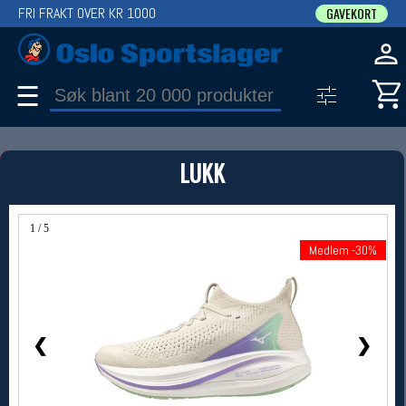
FRI FRAKT OVER KR 1000
GAVEKORT
☰
PRODUKT
LUKK
Produkter (1)
Bruk filter til å spisse søket
1 / 5
Medlem -30%
Medlem -30%
❮
❯