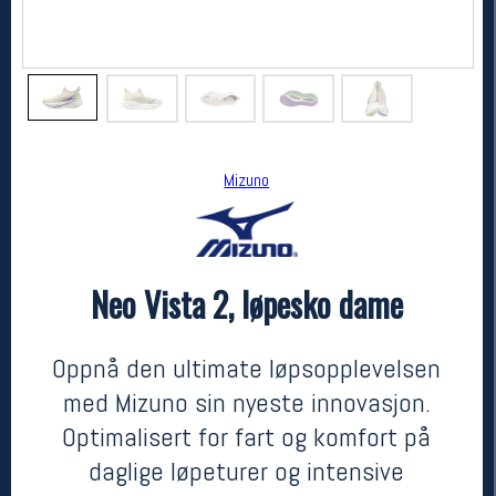
Mizuno
Neo Vista 2, løpesko dame
Mizuno
Neo Vista 2, løpesko dame
2400,-
1680,-
Oppnå den ultimate løpsopplevelsen
MEDLEM:
med Mizuno sin nyeste innovasjon.
Optimalisert for fart og komfort på
daglige løpeturer og intensive