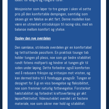
Mosjonister som løper to-tre ganger i uken vil sette
Betingelser
pris på den komfortable dempingen, samtidig som
Salgsbetingelser
skoen gir en følelse av økt fart. Denne modellen kan
Personsvernerklæring
være en utmerket introduksjon til racing-sko, med en
Informasjonskapsler
balanse mellom komfort og ytelse.
Bærekraft
Org. nr: 976754360
Opplev den nye overdelen
Den sømløse, strikkede overdelen gir en komfortabel
Ledige stillinger
og tettsittende passform. En praktisk tounge tab
holder tungen på plass, noe som gir bedre stabilitet
Ledige stillinger
rundt fotens midtparti og hindrer at tungen glir til
siden under løping. Dette forbedrer også komforten
ved å redusere friksjon og irritasjon mot vristen, og
Følg oss på
kan dermed bidra til å forebygge gnagsår. Tungen er
designet for å gi en viss bevegelse og fleksibilitet,
noe som fremmer naturlig fotbevegelse. Forsterket
hælstabilitet og forbedret kraftoverføring gir økt
løpseffektivitet. Videreutviklet overdel i et fastere
materiale, noe som sikrer mer hold og stabilitet.