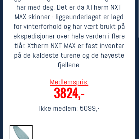
har med deg. Det er da XTherm NXT
MAX skinner - liggeunderlaget er lagd
for vinterforhold og har vært brukt på
ekspedisjoner over hele verden i flere
tiår. Xtherm NXT MAX er fast inventar
på de kaldeste turene og de høyeste
fjellene.
Her finner du oss
Medlemspris:
Oslo Sportslager
3824,-
Torggata 20
0183 Oslo
Telefon: 23 32 62 00
Ikke medlem:
5099,-
(telefontid man-fredag klokken 10-13)
Vis i kart
Om oss
Kontakt oss