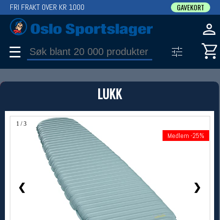
FRI FRAKT OVER KR 1000
GAVEKORT
☰
PRODUKT
LUKK
Produkter (1)
Bruk filter til å spisse søket
1 / 3
Medlem -25%
Medlem -25%
❮
❯