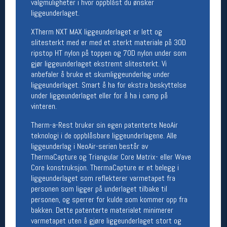
valgmuligheter i hvor oppblåst du ønsker
liggeunderlaget.
Betingelser
XTherm NXT MAX liggeunderlaget er lett og
Salgsbetingelser
slitesterkt med er med et sterkt materiale på 30D
Personsvernerklæring
ripstop HT nylon på toppen og 70D nylon under som
Informasjonskapsler
gjør liggeunderlaget ekstremt slitesterkt. Vi
Bærekraft
anbefaler å bruke et skumliggeunderlag under
Org. nr: 976754360
liggeunderlaget. Smart å ha for ekstra beskyttelse
under liggeunderlaget eller for å ha i camp på
vinteren.
Ledige stillinger
Ledige stillinger
Therm-a-Rest bruker sin egen patenterte NeoAir
teknologi i de oppblåsbare liggeunderlagene. Alle
liggeunderlag i NeoAir-serien består av
Følg oss på
ThermaCapture og Triangular Core Matrix- eller Wave
Core konstruksjon. ThermaCapture er et belegg i
liggeunderlaget som reflekterer varmetapet fra
personen som ligger på underlaget tilbake til
personen, og sperrer for kulde som kommer opp fra
bakken. Dette patenterte materialet minimerer
varmetapet uten å gjøre liggeunderlaget stort og