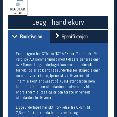
Åpningstider butikk
REGULAR
Man-Fredag:
11-18
WIDE
Lørdag:
11-16
Legg i handlekurv
Beskrivelse
Spesifikasjon
Team Oslo Sportslager
Magasinet
Fra tidligere har XTherm NXT MAX har fått en økt R-
Medlemstilbud og aktiviteter
verdi på 7,3 sammenlignet med tidligere generasjoner
MELD DEG INN GRATIS
av XTherm. Liggeunderlaget kan brukes under alle
forhold, og er et kjent liggeunderlag for ekspedisjoner
som har vært i kalde, fjerne strøk. R-verdien til
Åpningstider verkstedet
Therm-a-Rest er bygget på ASTM-standarden som
Man-Fredag:
11-18
kom i 2020. Denne standarden er utviklet av blant
Lørdag:
11-16
andre Therm-a-Rest og er den første universale
Om verkstedet
standarden for R-verdi.
For å bestille time må du logge inn i
nettbutikken og trykke på den nederste blå
Liggeunderlaget har økt i tykkelse fra 6,4cm til
linjen
7,6cm. Dette gir enda bedre komfort og