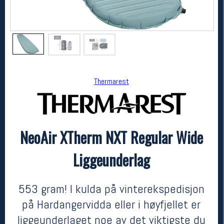
Thermarest
NeoAir XTherm NXT Regular Wide
Thermarest
NeoAir XTherm NXT Regular Wide Liggeunderlag
Liggeunderlag
5099,-
3824,-
MEDLEM:
553 gram! I kulda på vinterekspedisjon
på Hardangervidda eller i høyfjellet er
liggeunderlaget noe av det viktigste du