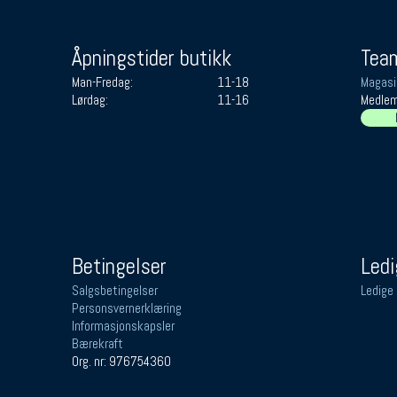
Åpningstider butikk
Team
Man-Fredag:
11-18
Magasi
Lørdag:
11-16
Medlem
Betingelser
Ledi
Salgsbetingelser
Ledige 
Personsvernerklæring
Informasjonskapsler
Bærekraft
Org. nr: 976754360