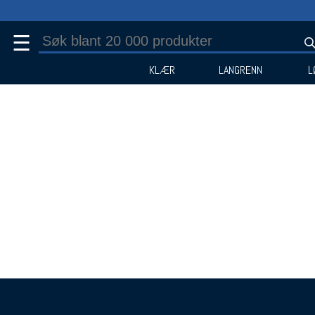
☰
KLÆR
LANGRENN
L