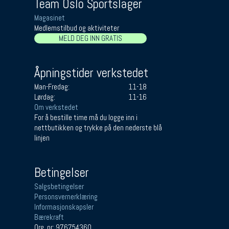
Team Oslo Sportslager
Magasinet
Medlemstilbud og aktiviteter
MELD DEG INN GRATIS
Åpningstider verkstedet
Man-Fredag:
11-18
Lørdag:
11-16
Om verkstedet
For å bestille time må du logge inn i
nettbutikken og trykke på den nederste blå
linjen
Betingelser
Salgsbetingelser
Personsvernerklæring
Informasjonskapsler
Bærekraft
Org. nr: 976754360