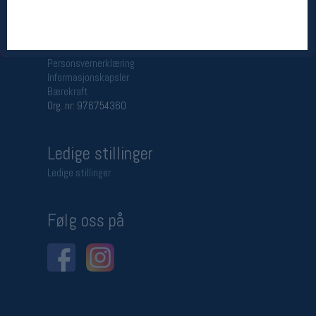
Betingelser
Salgsbetingelser
Personsvernerklæring
Informasjonskapsler
Bærekraft
Org. nr: 976754360
Ledige stillinger
Ledige stillinger
Følg oss på