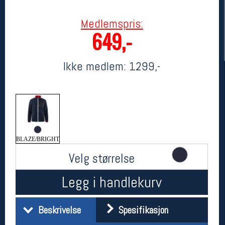
Medlemspris:
649,-
Ikke medlem:
1299,-
Her finner du oss
Oslo Sportslager
BLAZE/BRIGHT
Torggata 20
0183 Oslo
Velg størrelse
Telefon: 23 32 62 00
(telefontid man-fredag klokken 10-13)
Legg i handlekurv
Vis i kart
Om oss
Kontakt oss
Beskrivelse
Spesifikasjon