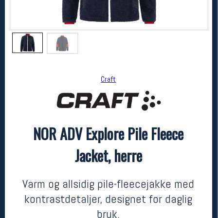
Craft
NOR ADV Explore Pile Fleece
Craft
NOR ADV Explore Pile Fleece Jacket, herre
Jacket, herre
1299,-
649,-
MEDLEM:
Varm og allsidig pile-fleecejakke med
kontrastdetaljer, designet for daglig
bruk.