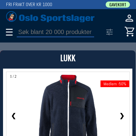
FRI FRAKT OVER KR 1000
GAVEKORT
☰
PRODUKT
LUKK
Produkter (1)
Bruk filter til å spisse søket
1 / 2
Medlem -50%
Medlem -50%
❮
❯