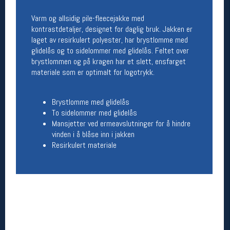
Åpningstider butikk
Varm og allsidig pile-fleecejakke med
Man-Fredag:
11-18
kontrastdetaljer, designet for daglig bruk. Jakken er
Lørdag:
11-16
laget av resirkulert polyester, har brystlomme med
glidelås og to sidelommer med glidelås. Feltet over
brystlommen og på kragen har et slett, ensfarget
materiale som er optimalt for logotrykk.
Team Oslo Sportslager
Magasinet
Brystlomme med glidelås
Medlemstilbud og aktiviteter
To sidelommer med glidelås
MELD DEG INN GRATIS
Mansjetter ved ermeavslutninger for å hindre
vinden i å blåse inn i jakken
Resirkulert materiale
Åpningstider verkstedet
Man-Fredag:
11-18
Lørdag:
11-16
Om verkstedet
For å bestille time må du logge inn i
nettbutikken og trykke på den nederste blå
linjen