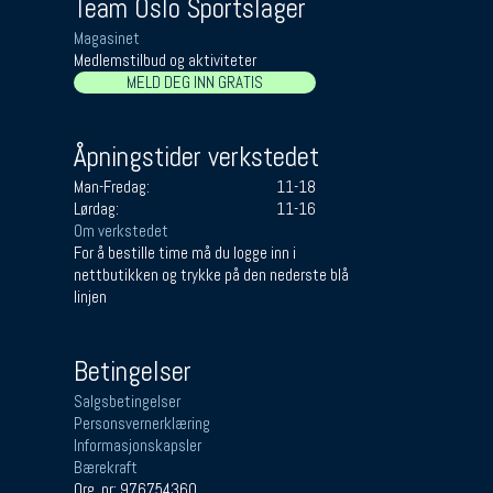
Team Oslo Sportslager
Magasinet
Medlemstilbud og aktiviteter
MELD DEG INN GRATIS
Åpningstider verkstedet
Man-Fredag:
11-18
Lørdag:
11-16
Om verkstedet
For å bestille time må du logge inn i
nettbutikken og trykke på den nederste blå
linjen
Betingelser
Salgsbetingelser
Personsvernerklæring
Informasjonskapsler
Bærekraft
Org. nr: 976754360