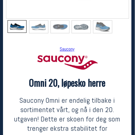
Saucony
Omni 20, løpesko herre
Saucony
Omni 20, løpesko herre
1799,-
1259,-
Saucony Omni er endelig tilbake i
MEDLEM:
sortimentet vårt, og nå i den 20.
utgaven! Dette er skoen for deg som
trenger ekstra stabilitet for