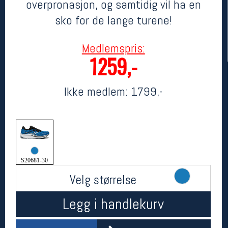
overpronasjon, og samtidig vil ha en
sko for de lange turene!
Medlemspris:
1259,-
Ikke medlem:
1799,-
Her finner du oss
Oslo Sportslager
Torggata 20
0183 Oslo
S20681-30
Telefon: 23 32 62 00
(telefontid man-fredag klokken 10-13)
Velg størrelse
Vis i kart
Om oss
Legg i handlekurv
Kontakt oss