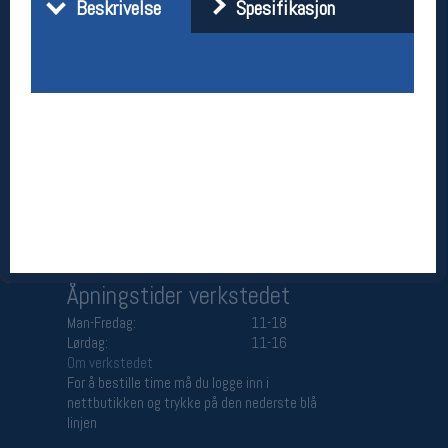
Beskrivelse
Spesifikasjon
Åpningstider butikk
Man-Fredag:
11-18
Lørdag:
11-16
Team Oslo Sportslager
Magasinet
Medlemstilbud og aktiviteter
MELD DEG INN GRATIS
Åpningstider verkstedet
Man-Fredag:
11-18
Lørdag:
11-16
Om verkstedet
For å bestille time må du logge inn i
nettbutikken og trykke på den nederste blå
linjen