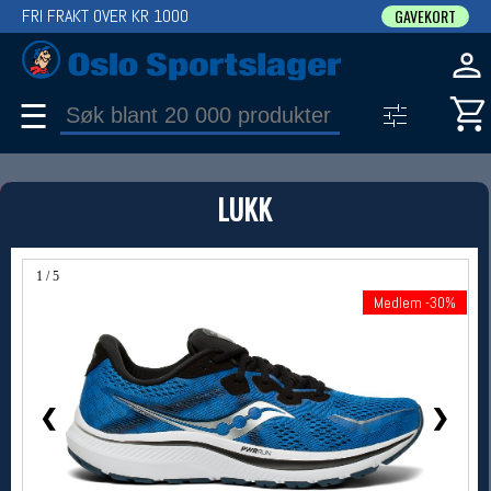
FRI FRAKT OVER KR 1000
GAVEKORT
☰
PRODUKT
LUKK
Produkter (1)
Bruk filter til å spisse søket
1 / 5
Medlem -30%
Medlem -30%
❮
❯