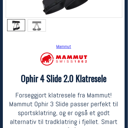
Mammut
Ophir 4 Slide 2.0 Klatresele
Mammut
Ophir 4 Slide 2.0 Klatresele
kr 1299
Forseggjort klatresele fra Mammut!
Mammut Ophir 3 Slide passer perfekt til
sportsklatring, og er også et godt
alternativ til tradklatring i fjellet. Smart