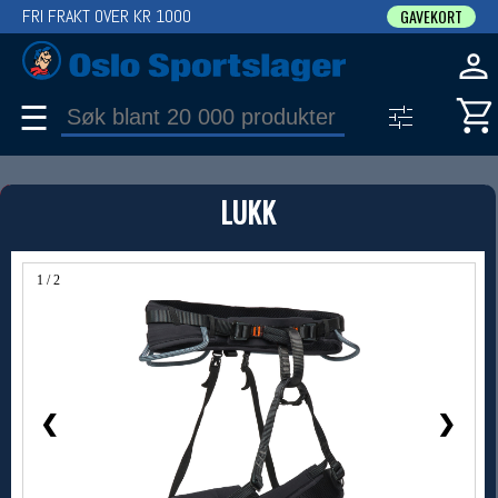
FRI FRAKT OVER KR 1000
GAVEKORT
☰
PRODUKT
LUKK
Produkter (1)
Bruk filter til å spisse søket
1 / 2
❮
❯