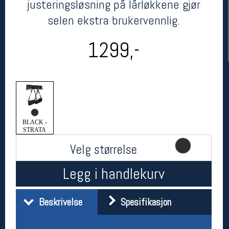
justeringsløsning på lårløkkene gjør
selen ekstra brukervennlig.
1299,-
Her finner du oss
BLACK -
STRATA
Oslo Sportslager
Torggata 20
Velg størrelse
0183 Oslo
Telefon: 23 32 62 00
Legg i handlekurv
(telefontid man-fredag klokken 10-13)
Vis i kart
Om oss
Beskrivelse
Spesifikasjon
Kontakt oss