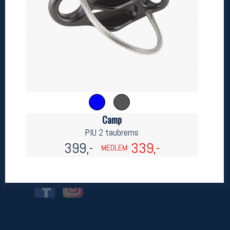
Betingelser
Salgsbetingelser
Personsvernerklæring
Informasjonskapsler
Bærekraft
Org. nr: 976754360
Ledige stillinger
Camp
Ledige stillinger
PIU 2 taubrems
399,-
339,-
MEDLEM:
Følg oss på