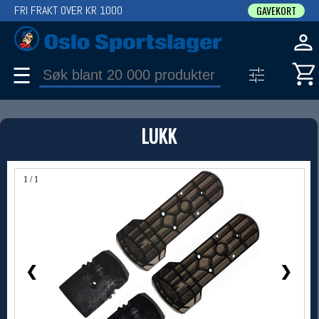
FRI FRAKT OVER KR 1000
GAVEKORT
☰
PRODUKT
LUKK
Produkter (1)
Bruk filter til å spisse søket
1 / 1
❮
❯