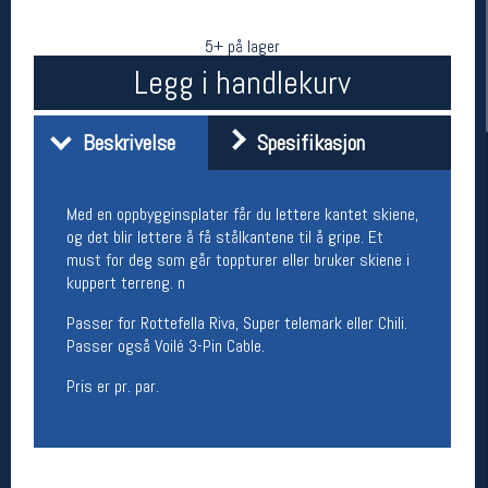
5+ på lager
Legg i handlekurv
Beskrivelse
Spesifikasjon
Med en oppbygginsplater får du lettere kantet skiene,
og det blir lettere å få stålkantene til å gripe. Et
Her finner du oss
must for deg som går toppturer eller bruker skiene i
kuppert terreng. n
Oslo Sportslager
Torggata 20
Passer for Rottefella Riva, Super telemark eller Chili.
0183 Oslo
Passer også Voilé 3-Pin Cable.
Telefon: 23 32 62 00
(telefontid man-fredag klokken 10-13)
Pris er pr. par.
Vis i kart
Om oss
Kontakt oss