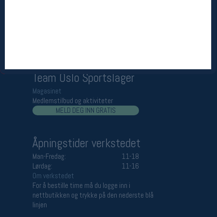
Åpningstider butikk
Man-Fredag:
11-18
Lørdag:
11-16
Team Oslo Sportslager
Magasinet
Medlemstilbud og aktiviteter
MELD DEG INN GRATIS
Åpningstider verkstedet
Man-Fredag:
11-18
Lørdag:
11-16
Om verkstedet
For å bestille time må du logge inn i
nettbutikken og trykke på den nederste blå
linjen