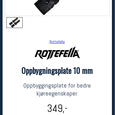
Rottefella
Oppbygningsplate 10 mm
Rottefella
Oppbygningsplate 10 mm
kr 349
Oppbyggingsplate for bedre
kjøreegenskaper.
349,-