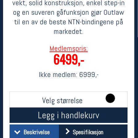
vekt, solid konstruksjon, enkel step-in
og en suveren gåfunksjon gjør Outlaw
til en av de beste NTN-bindingene på
markedet.
Medlemspris:
6499,-
Her finner du oss
Ikke medlem:
6999,-
Oslo Sportslager
Torggata 20
0183 Oslo
Velg størrelse
Telefon: 23 32 62 00
(telefontid man-fredag klokken 10-13)
Legg i handlekurv
Vis i kart
Om oss
Kontakt oss
Beskrivelse
Spesifikasjon