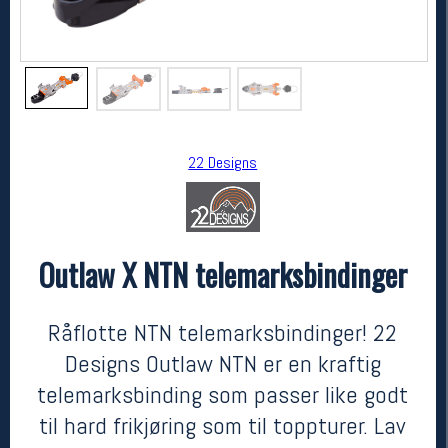
22 Designs
Outlaw X NTN telemarksbindinger
22 Designs
Outlaw X NTN telemarksbindinger
6999,-
6499,-
Råflotte NTN telemarksbindinger! 22
MEDLEM:
Designs Outlaw NTN er en kraftig
telemarksbinding som passer like godt
til hard frikjøring som til toppturer. Lav