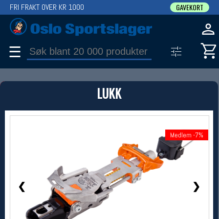
FRI FRAKT OVER KR 1000
GAVEKORT
☰
PRODUKT
LUKK
Produkter (1)
Bruk filter til å spisse søket
1 / 4
Medlem -7%
Medlem -7%
❮
❯