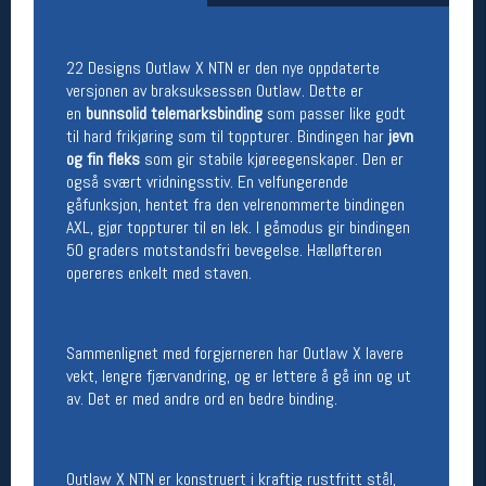
Åpningstider butikk
Man-Fredag:
11-18
22 Designs Outlaw X NTN er den nye oppdaterte
Lørdag:
11-16
versjonen av braksuksessen Outlaw. Dette er
en
bunnsolid telemarksbinding
som passer like godt
til hard frikjøring som til toppturer. Bindingen har
jevn
og fin fleks
som gir stabile kjøreegenskaper. Den er
Team Oslo Sportslager
også svært vridningsstiv. En velfungerende
gåfunksjon, hentet fra den velrenommerte bindingen
Magasinet
Medlemstilbud og aktiviteter
AXL, gjør toppturer til en lek. I gåmodus gir bindingen
MELD DEG INN GRATIS
50 graders motstandsfri bevegelse. Hælløfteren
opereres enkelt med staven.
Åpningstider verkstedet
Man-Fredag:
11-18
Sammenlignet med forgjerneren har Outlaw X lavere
Lørdag:
11-16
vekt, lengre fjærvandring, og er lettere å gå inn og ut
Om verkstedet
av. Det er med andre ord en bedre binding.
For å bestille time må du logge inn i
nettbutikken og trykke på den nederste blå
linjen
Outlaw X NTN er konstruert i kraftig rustfritt stål,