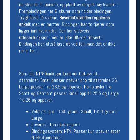
maskinert aluminium, og plast av meget høy kvalitet.
Frembindingen har 6 skurer som holder bindingen
Betingelser
trygt fast på skiene.
Bøyemotstanden reguleres
Salgsbetingelser
enkelt
med en mutter. Bindingen har to fjærer som
Personsvernerklæring
ligger inni hverandre. Den har sideveis
Informasjonskapsler
utløserfunksjon, men er ikke DIN-sertifisert.
Bærekraft
Bindingen kan altså løse ut ved fall, men det er ikke
Org. nr: 976754360
garantert.
Ledige stillinger
Som alle NTN-bindinger kommer Outlaw i to
Ledige stillinger
størrelser. Small passer støvler opp til størrelse 26.
Large passer fra 26,5 og oppover. For støvler fra
Scott og Garmont passer Small opp til 25,5 og Large
Følg oss på
fra 26 og oppover.
Vekt per par: 1545 gram i Small, 1620 gram i
Large.
Leveres uten skistoppere.
Bindingssystem: NTN. Passer kun støvler etter
NTN-standarden.