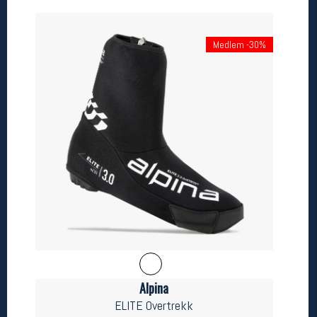
Betingelser
Medlem -30%
Salgsbetingelser
Personsvernerklæring
Informasjonskapsler
Bærekraft
Org. nr: 976754360
Ledige stillinger
Ledige stillinger
Følg oss på
Alpina
ELITE Overtrekk