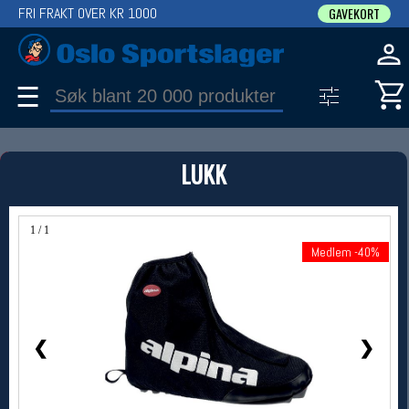
FRI FRAKT OVER KR 1000
GAVEKORT
☰
PRODUKT
LUKK
Produkter (1)
Bruk filter til å spisse søket
1 / 1
Medlem -40%
Medlem -40%
❮
❯