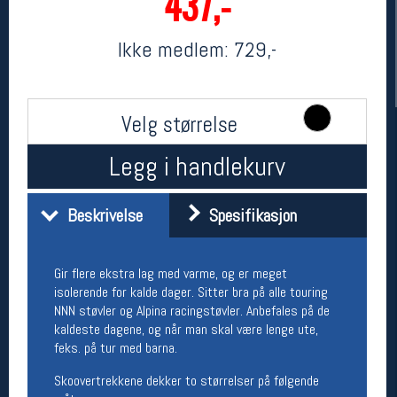
437,-
Ikke medlem:
729,-
Velg størrelse
Legg i handlekurv
Her finner du oss
Beskrivelse
Spesifikasjon
Oslo Sportslager
Torggata 20
0183 Oslo
Gir flere ekstra lag med varme, og er meget
Telefon: 23 32 62 00
isolerende for kalde dager. Sitter bra på alle touring
(telefontid man-fredag klokken 10-13)
NNN støvler og Alpina racingstøvler. Anbefales på de
Vis i kart
kaldeste dagene, og når man skal være lenge ute,
Om oss
feks. på tur med barna.
Kontakt oss
Skoovertrekkene dekker to størrelser på følgende