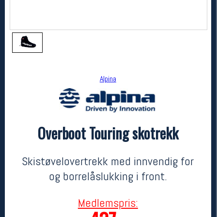
Alpina
Overboot Touring skotrekk
Alpina
Overboot Touring skotrekk
729,-
437,-
Skistøvelovertrekk med innvendig for
MEDLEM:
og borrelåslukking i front.
Medlemspris: