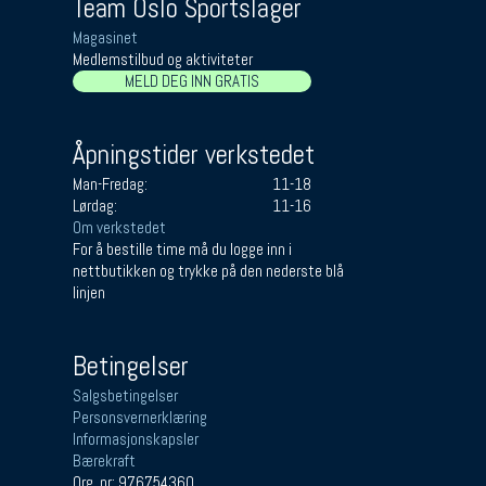
Team Oslo Sportslager
Magasinet
Medlemstilbud og aktiviteter
MELD DEG INN GRATIS
Åpningstider verkstedet
Man-Fredag:
11-18
Lørdag:
11-16
Om verkstedet
For å bestille time må du logge inn i
nettbutikken og trykke på den nederste blå
linjen
Betingelser
Salgsbetingelser
Personsvernerklæring
Informasjonskapsler
Bærekraft
Org. nr: 976754360