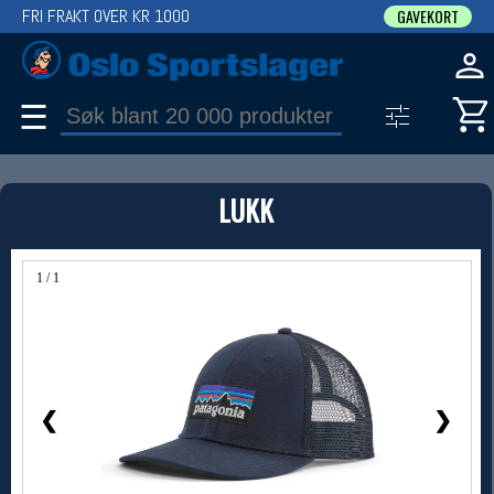
FRI FRAKT OVER KR 1000
GAVEKORT
☰
PRODUKT
LUKK
Produkter (1)
Bruk filter til å spisse søket
1 / 1
❮
❯