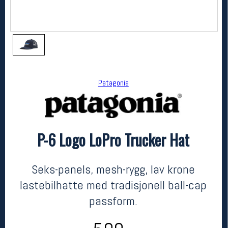
Patagonia
P-6 Logo LoPro Trucker Hat
Patagonia
P-6 Logo LoPro Trucker Hat
kr 599
Seks-panels, mesh-rygg, lav krone
lastebilhatte med tradisjonell ball-cap
passform.