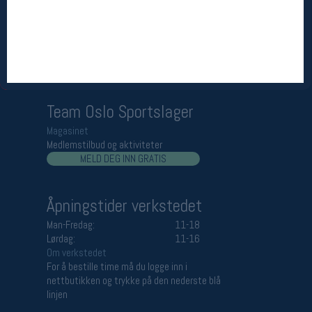
Åpningstider butikk
Man-Fredag:
11-18
Lørdag:
11-16
Team Oslo Sportslager
Magasinet
Medlemstilbud og aktiviteter
MELD DEG INN GRATIS
Åpningstider verkstedet
Man-Fredag:
11-18
Lørdag:
11-16
Om verkstedet
For å bestille time må du logge inn i
nettbutikken og trykke på den nederste blå
linjen