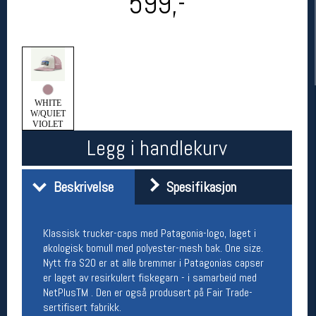
599,-
WHITE
W/QUIET
VIOLET
Legg i handlekurv
Her finner du oss
Beskrivelse
Spesifikasjon
Oslo Sportslager
Torggata 20
0183 Oslo
Telefon: 23 32 62 00
Klassisk trucker-caps med Patagonia-logo, laget i
(telefontid man-fredag klokken 10-13)
økologisk bomull med polyester-mesh bak. One size.
Vis i kart
Nytt fra S20 er at alle bremmer i Patagonias capser
Om oss
er laget av resirkulert fiskegarn - i samarbeid med
Kontakt oss
NetPlusTM . Den er også produsert på Fair Trade-
sertifisert fabrikk.