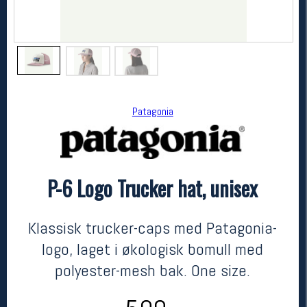
Patagonia
P-6 Logo Trucker hat, unisex
Patagonia
P-6 Logo Trucker hat, unisex
kr 599
Klassisk trucker-caps med Patagonia-
logo, laget i økologisk bomull med
polyester-mesh bak. One size.