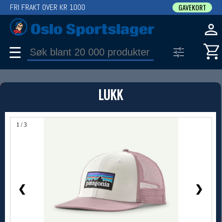
FRI FRAKT OVER KR 1000
GAVEKORT
☰
PRODUKT
LUKK
Produkter (1)
Bruk filter til å spisse søket
1 / 3
❮
❯