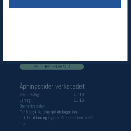
Åpningstider butikk
Man-Fredag:
11-18
Lørdag:
11-16
Team Oslo Sportslager
Magasinet
Medlemstilbud og aktiviteter
MELD DEG INN GRATIS
Åpningstider verkstedet
Man-Fredag:
11-18
Lørdag:
11-16
Om verkstedet
For å bestille time må du logge inn i
nettbutikken og trykke på den nederste blå
linjen