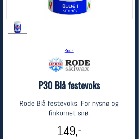
Rode
P30 Blå festevoks
Rode
P30 Blå festevoks
kr 149
Rode Blå festevoks. For nysnø og
finkornet snø.
149,-