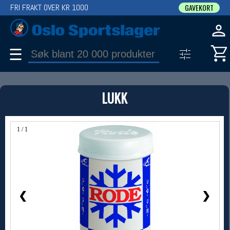
FRI FRAKT OVER KR 1000
GAVEKORT
☰
PRODUKT
LUKK
Produkter (1)
Bruk filter til å spisse søket
1 / 1
❮
❯