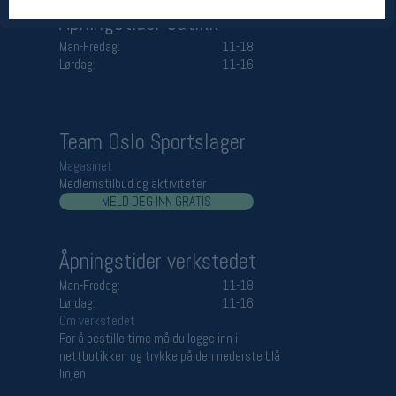
Åpningstider butikk
Man-Fredag:
11-18
Lørdag:
11-16
Team Oslo Sportslager
Magasinet
Medlemstilbud og aktiviteter
MELD DEG INN GRATIS
Åpningstider verkstedet
Man-Fredag:
11-18
Lørdag:
11-16
Om verkstedet
For å bestille time må du logge inn i
nettbutikken og trykke på den nederste blå
linjen