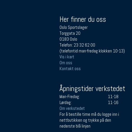
Her finner du oss
Oslo Sportslager
Torggata 20
0183 Oslo
Telefon: 23 32 62 00
(telefontid man-fredag klokken 10-13)
Vis i kart
Om oss
Kontakt oss
Åpningstider verkstedet
Man-Fredag:
11-18
Lørdag:
11-16
Om verkstedet
For å bestille time må du logge inn i
nettbutikken og trykke på den
nederste blå linjen