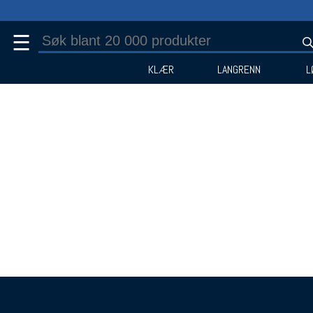
☰
KLÆR
LANGRENN
L