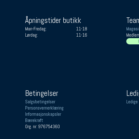
Åpningstider butikk
Team
Man-Fredag:
11-18
Magasi
Lørdag:
11-16
Medlem
Betingelser
Ledi
Salgsbetingelser
Ledige 
Personsvernerklæring
Informasjonskapsler
Bærekraft
Org. nr: 976754360