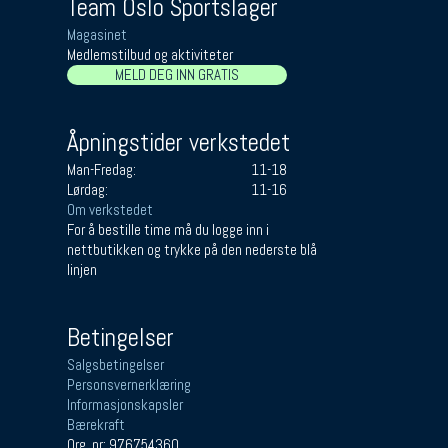
Team Oslo Sportslager
Magasinet
Medlemstilbud og aktiviteter
MELD DEG INN GRATIS
Åpningstider verkstedet
Man-Fredag:
11-18
Lørdag:
11-16
Om verkstedet
For å bestille time må du logge inn i
nettbutikken og trykke på den nederste blå
linjen
Betingelser
Salgsbetingelser
Personsvernerklæring
Informasjonskapsler
Bærekraft
Org. nr: 976754360