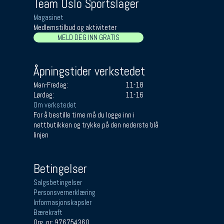
Team Oslo Sportslager
Magasinet
Medlemstilbud og aktiviteter
MELD DEG INN GRATIS
Åpningstider verkstedet
Man-Fredag:
11-18
Lørdag:
11-16
Om verkstedet
For å bestille time må du logge inn i
nettbutikken og trykke på den nederste blå
linjen
Betingelser
Salgsbetingelser
Personsvernerklæring
Informasjonskapsler
Bærekraft
Org. nr: 976754360