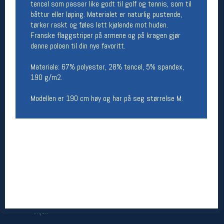
tencel som passer like godt til golf og tennis, som til
Åpningstider butikk
båttur eller løping. Materialet er naturlig pustende,
tørker raskt og føles lett kjølende mot huden.
Man-Fredag:
11-18
Franske flaggstriper på armene og på kragen gjør
Lørdag:
11-16
denne poloen til din nye favoritt.
Materiale: 67% polyester, 28% tencel, 5% spandex,
190 g/m2.
Team Oslo Sportslager
Magasinet
Modellen er 190 cm høy og har på seg størrelse M.
Medlemstilbud og aktiviteter
MELD DEG INN GRATIS
Åpningstider verkstedet
Man-Fredag:
11-18
Lørdag:
11-16
Om verkstedet
For å bestille time må du logge inn i
nettbutikken og trykke på den nederste blå
linjen