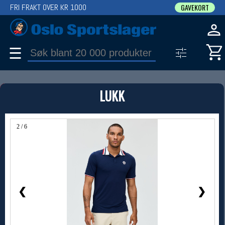
FRI FRAKT OVER KR 1000
GAVEKORT
☰
PRODUKT
LUKK
Produkter (1)
Bruk filter til å spisse søket
2 / 6
❮
❯