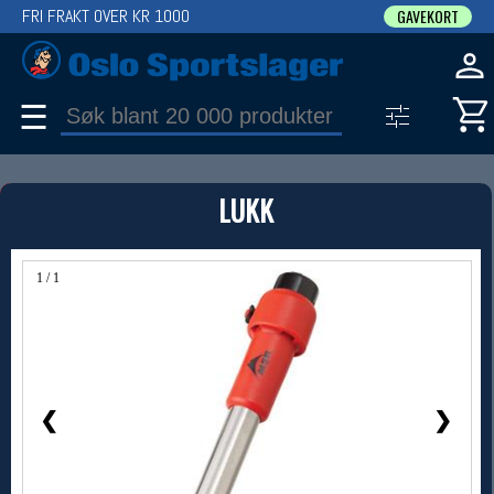
FRI FRAKT OVER KR 1000
GAVEKORT
☰
PRODUKT
LUKK
Produkter (1)
Bruk filter til å spisse søket
1 / 1
❮
❯