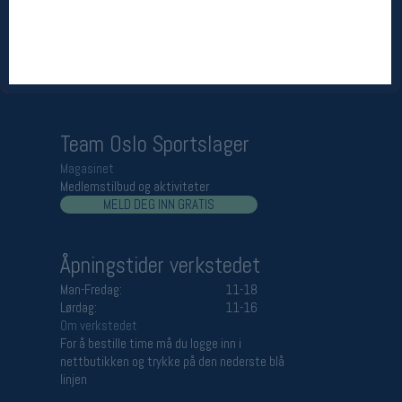
Åpningstider butikk
Man-Fredag:
11-18
Lørdag:
11-16
Team Oslo Sportslager
Magasinet
Medlemstilbud og aktiviteter
MELD DEG INN GRATIS
Åpningstider verkstedet
Man-Fredag:
11-18
Lørdag:
11-16
Om verkstedet
For å bestille time må du logge inn i
nettbutikken og trykke på den nederste blå
linjen