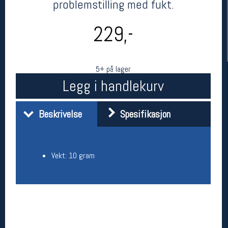
problemstilling med fukt.
229,-
5+ på lager
Legg i handlekurv
Beskrivelse
Spesifikasjon
Her finner du oss
Oslo Sportslager
Torggata 20
Vekt: 10 gram
0183 Oslo
Telefon: 23 32 62 00
(telefontid man-fredag klokken 10-13)
Vis i kart
Om oss
Kontakt oss