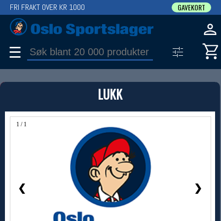
FRI FRAKT OVER KR 1000
GAVEKORT
☰
PRODUKT
LUKK
Produkter (1)
Bruk filter til å spisse søket
1 / 1
❮
❯