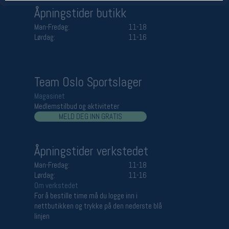
Åpningstider butikk
Man-Fredag:
11-18
Lørdag:
11-16
Team Oslo Sportslager
Magasinet
Medlemstilbud og aktiviteter
MELD DEG INN GRATIS
Åpningstider verkstedet
Man-Fredag:
11-18
Lørdag:
11-16
Om verkstedet
For å bestille time må du logge inn i
nettbutikken og trykke på den nederste blå
linjen