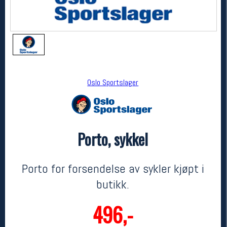
Oslo Sportslager
Porto, sykkel
Oslo Sportslager
Porto, sykkel
kr 496
Porto for forsendelse av sykler kjøpt i
butikk.
496,-