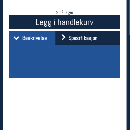
2 på lager
Legg i handlekurv
Beskrivelse
Spesifikasjon
Her finner du oss
Oslo Sportslager
Torggata 20
0183 Oslo
Telefon: 23 32 62 00
(telefontid man-fredag klokken 10-13)
Vis i kart
Om oss
Kontakt oss