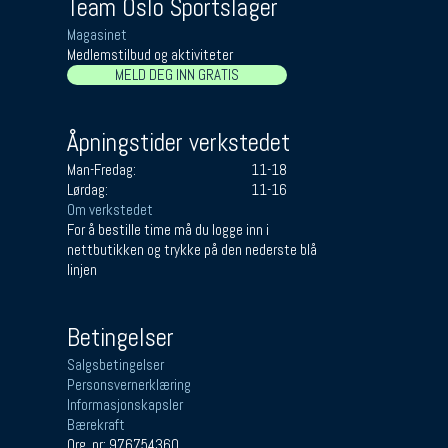
Team Oslo Sportslager
Magasinet
Medlemstilbud og aktiviteter
MELD DEG INN GRATIS
Åpningstider verkstedet
Man-Fredag:
11-18
Lørdag:
11-16
Om verkstedet
For å bestille time må du logge inn i
nettbutikken og trykke på den nederste blå
linjen
Betingelser
Salgsbetingelser
Personsvernerklæring
Informasjonskapsler
Bærekraft
Org. nr: 976754360