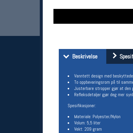
Beskrivelse
Spesif
Her finner du oss
Vanntett design med beskyttede 
Oslo Sportslager
To oppbevaringsrom på til samme
Torggata 20
Justerbare stropper gjør at den
0183 Oslo
Refleksdetaljer gjør deg mer synl
Telefon: 23 32 62 00
(telefontid man-fredag klokken 10-13)
Spesifikasjoner:
Vis i kart
Om oss
Materiale: Polyester/Nylon
Kontakt oss
Volum: 5,5 liter
Vekt: 209 gram