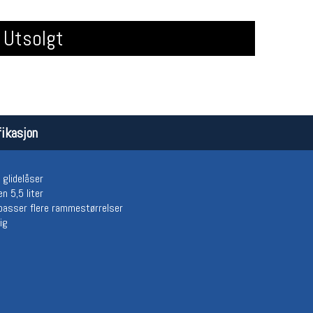
Utsolgt
ikasjon
Åpningstider butikk
Team
glidelåser
Man-Fredag:
11-18
Magasi
n 5,5 liter
Lørdag:
11-16
Medlem
 passer flere rammestørrelser
ig