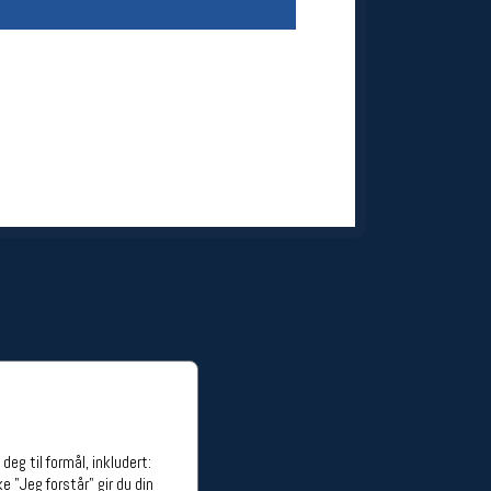
ge stillinger
stillinger
eg til formål, inkludert:
e "Jeg forstår" gir du din