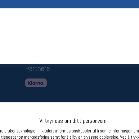
Betingelser
Ledi
Salgsbetingelser
Ledige 
Personsvernerklæring
Informasjonskapsler
Bærekraft
Org. nr: 976754360
Partnere
Vi bryr oss om ditt personvern
e bruker teknologier, inkludert informasjonskapsler til å samle informasjon om d
 tjenester og markedsføring samt for å tilby en tryggere opplevelse. Ved å trykk