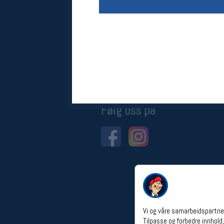
Åpningstider verkstedet
Man-Fredag:
11-18
Lørdag:
11-16
Om verkstedet
For å bestille time må du logge inn i
nettbutikken og trykke på den
nederste blå linjen
Følg oss på
Vi og våre samarbeidspartner
Tilpasse og forbedre innhold,