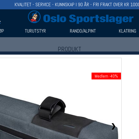
KVALITET - SERVICE - KUNNSKAP I 90 ÅR - FRI FRAKT OVER KR 100
ØP
TURUTSTYR
RANDO/ALPINT
KLATRING
PRODUKT
Produkter (1)
Bruk filter til å spisse søket
Medlem -40%
❯