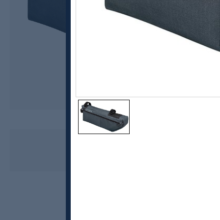
PRO
PRO Discover Rammeveske
679,-
407,-
MEDLEM: