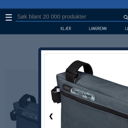
☰
KLÆR
LANGRENN
L
1 / 1
Medlem -40%
❮