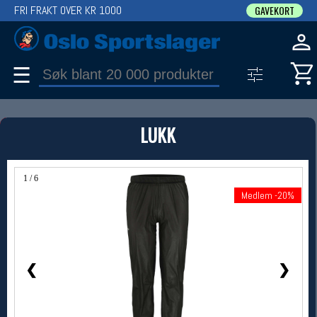
FRI FRAKT OVER KR 1000
GAVEKORT
☰
PRODUKT
LUKK
Produkter (1)
Bruk filter til å spisse søket
1 / 6
Medlem -20%
Medlem -20%
❮
❯