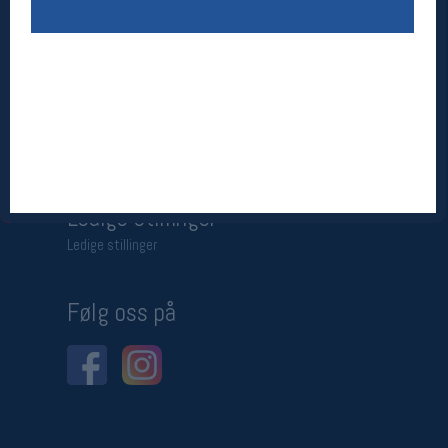
Betingelser
Salgsbetingelser
Personsvernerklæring
Informasjonskapsler
Bærekraft
Org. nr: 976754360
Ledige stillinger
Ledige stillinger
Følg oss på