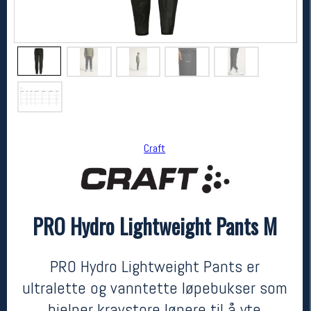
Craft
Craft
PRO Hydro Lightweight Pants M
PRO Hydro Lightweight Pants M
1099,-
879,-
MEDLEM:
PRO Hydro Lightweight Pants er
ultralette og vanntette løpebukser som
hjelper kravstore løpere til å yte