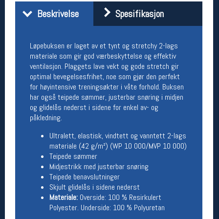
Åpningstider butikk
Beskrivelse
Spesifikasjon
Man-Fredag:
11-18
Lørdag:
11-16
Løpebuksen er laget av et tynt og stretchy 2-lags
materiale som gir god værbeskyttelse og effektiv
ventilasjon. Plaggets lave vekt og gode stretch gir
Team Oslo Sportslager
optimal bevegelsesfrihet, noe som gjør den perfekt
for høyintensive treningsøkter i våte forhold. Buksen
Magasinet
har også teipede sømmer, justerbar snøring i midjen
Medlemstilbud og aktiviteter
og glidelås nederst i sidene for enkel av- og
MELD DEG INN GRATIS
påkledning.
Ultralett, elastisk, vindtett og vanntett 2-lags
Åpningstider verkstedet
materiale (42 g/m²) (WP 10 000/MVP 10 000)
Teipede sømmer
Man-Fredag:
11-18
Midjestrikk med justerbar snøring
Lørdag:
11-16
Teipede benavslutninger
Om verkstedet
Skjult glidelås i sidene nederst
For å bestille time må du logge inn i
Materiale:
Overside: 100 % Resirkulert
nettbutikken og trykke på den nederste blå
linjen
Polyester. Underside: 100 % Polyuretan