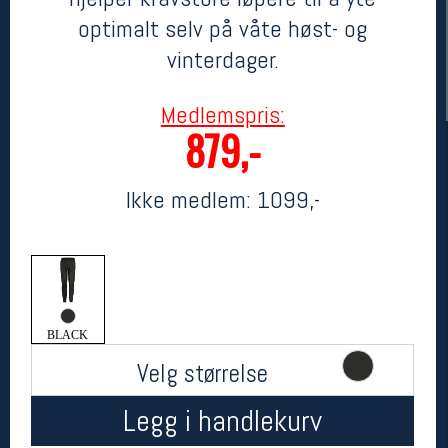
optimalt selv på våte høst- og
vinterdager.
Medlemspris:
879,-
Ikke medlem:
1099,-
Her finner du oss
Oslo Sportslager
Torggata 20
0183 Oslo
Telefon: 23 32 62 00
BLACK
(telefontid man-fredag klokken 10-13)
Vis i kart
Velg størrelse
Om oss
Kontakt oss
Legg i handlekurv