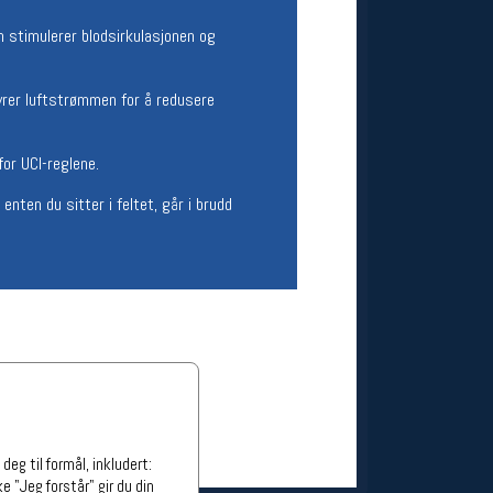
ge stillinger
m stimulerer blodsirkulasjonen og
stillinger
yrer luftstrømmen for å redusere
or UCI-reglene.
enten du sitter i feltet, går i brudd
eg til formål, inkludert:
e "Jeg forstår" gir du din