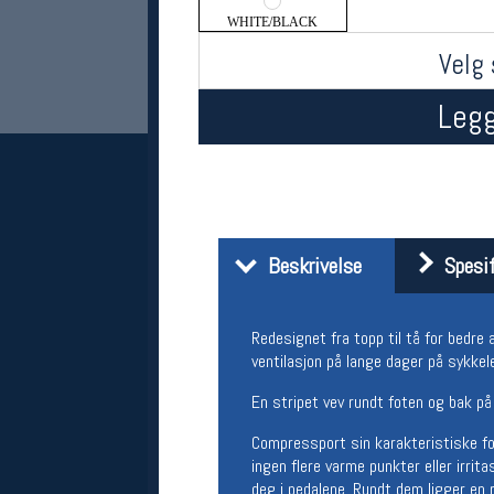
WHITE/BLACK
Velg 
Legg
Her finner du oss
Beskrivelse
Spesif
Oslo Sportslager
Torggata 20
Redesignet fra topp til tå for bedre
0183 Oslo
Telefon: 23 32 62 00
ventilasjon på lange dager på sykkel
(telefontid man-fredag klokken 10-13)
En stripet vev rundt foten og bak på 
Vis i kart
Om oss
Compressport sin karakteristiske fot
Kontakt oss
ingen flere varme punkter eller irrit
deg i pedalene. Rundt dem ligger en 