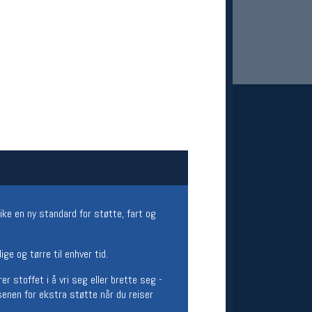
 Oslo Sportslager
net
stilbud og aktiviteter
ike en ny standard for støtte, fart og
MELD DEG INN GRATIS
ge og tørre til enhver tid.
r stoffet i å vri seg eller brette seg -
ssenen for ekstra støtte når du reiser