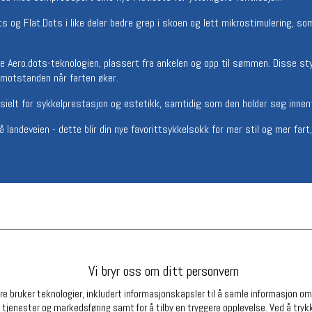
Betingelser
Ledi
s og Flat.Dots i like deler bedre grep i skoen og lett mikrostimulering, so
Salgsbetingelser
Ledige 
Personsvernerklæring
ye Aero.dots-teknologien, plassert fra ankelen og opp til sømmen. Disse st
Informasjonskapsler
tmotstanden når farten øker.
Bærekraft
Org. nr: 976754360
sielt for sykkelprestasjon og estetikk, samtidig som den holder seg innenf
landeveien - dette blir din nye favorittsykkelsokk for mer stil og mer fart, 
Partnere
Vi bryr oss om ditt personvern
e bruker teknologier, inkludert informasjonskapsler til å samle informasjon om d
 tjenester og markedsføring samt for å tilby en tryggere opplevelse. Ved å trykk