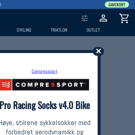
0
GAVEKORT
SYKLING
TRIATLON
OUTLET
✕
Compressport
Pro Racing Socks v4.0 Bike
Høye, stilrene sykkelsokker med
forbedret aerodynamikk og