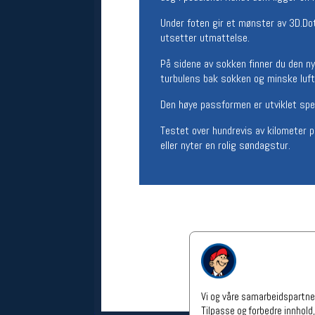
Åpningstider verkstedet
Under foten gir et mønster av 3D.Dot
utsetter utmattelse.
Man-Fredag:
11-18
Lørdag:
11-16
På sidene av sokken finner du den n
Om verkstedet
turbulens bak sokken og minske luf
For å bestille time må du logge inn i
nettbutikken og trykke på den
Den høye passformen er utviklet spe
nederste blå linjen
Testet over hundrevis av kilometer på 
eller nyter en rolig søndagstur.
Følg oss på
Vi og våre samarbeidspartner
Tilpasse og forbedre innhold,