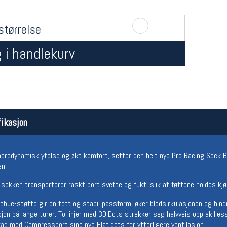
størrelse
 i handlekurv
Åpningstider butikk
Team
ikasjon
Man-Fredag:
11-18
Magasi
Lørdag:
11-16
Medlem
 aerodynamisk ytelse og økt komfort, setter den helt nye Pro Racing Sock B
en.
sokken transporterer raskt bort svette og fukt, slik at føttene holdes kjøli
bue-støtte gir en tett og stabil passform, øker blodsirkulasjonen og hindre
asjon på lange turer. To linjer med 3D.Dots strekker seg halvveis opp akille
rad med Compressport sine nye Flat.dots for ytterligere ventilasjon.