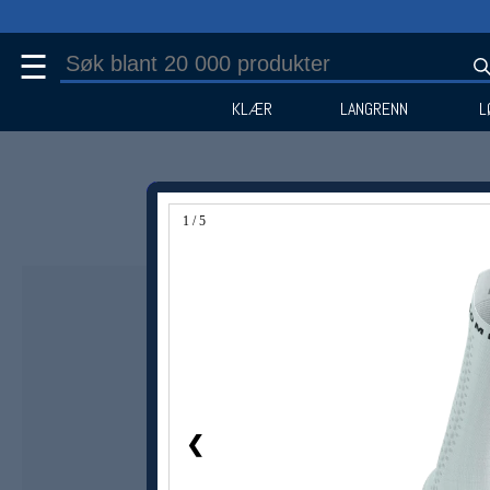
☰
KLÆR
LANGRENN
L
1 / 5
❮