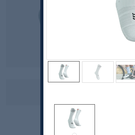
Compressport
Pro Racing Socks v4.0 Bike
kr 269