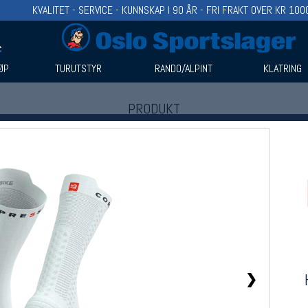
KVALITET - SERVICE - KUNNSKAP I 90 ÅR - FRI FRAKT OVER KR 100
ØP
TURUTSTYR
RANDO/ALPINT
KLATRING
PRODUKT
Produkter (1)
Bruk filter til å spisse søket
❯