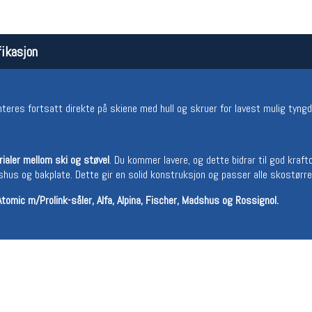
ikasjon
eres fortsatt direkte på skiene med hull og skruer for lavest mulig tyng
ialer mellom ski og støvel
. Du kommer lavere, og dette bidrar til god kraft
Åpningstider butikk
Team
gshus og bakplate. Dette gir en solid konstruksjon og passer alle skostørre
Man-Fredag:
11-18
Magasi
Lørdag:
11-16
Medlem
tomic m/Prolink-såler, Alfa, Alpina, Fischer, Madshus og Rossignol.