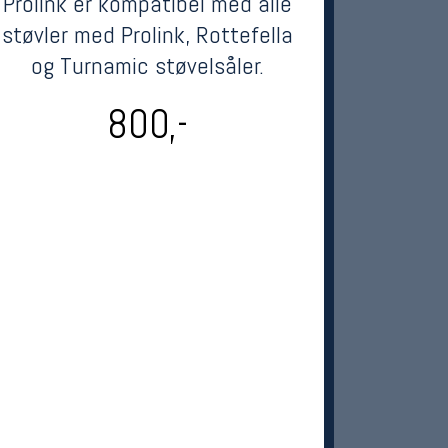
Prolink er kompatibel med alle
støvler med Prolink, Rottefella
og Turnamic støvelsåler.
800,-