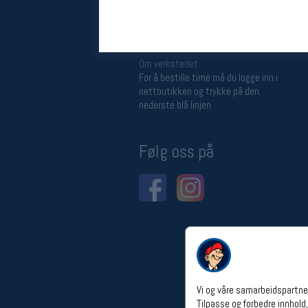
Åpningstider verkstedet
Man-Fredag:
11-18
Lørdag:
11-16
Om verkstedet
For å bestille time må du logge inn i
nettbutikken og trykke på den
nederste blå linjen
Følg oss på
Vi og våre samarbeidspartner
Tilpasse og forbedre innhold,