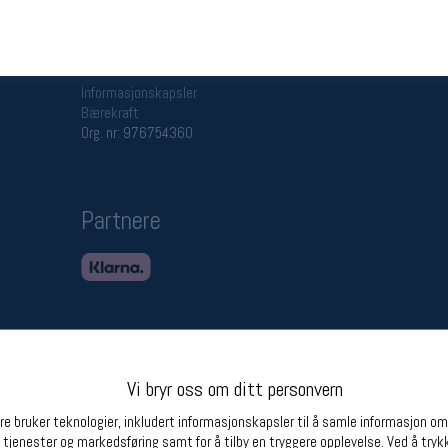
Betingelser
Ledi
Salgsbetingelser
Ledige 
Personsvernerklæring
Informasjonskapsler
Bærekraft
Org. nr: 976754360
Partnere
Vi bryr oss om ditt personvern
e bruker teknologier, inkludert informasjonskapsler til å samle informasjon om d
 tjenester og markedsføring samt for å tilby en tryggere opplevelse. Ved å trykk