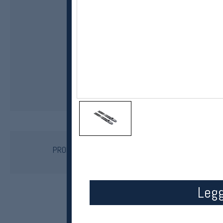
Salomon
PROLINK Pro Skate langrennsbindinger
kr 800
Legg