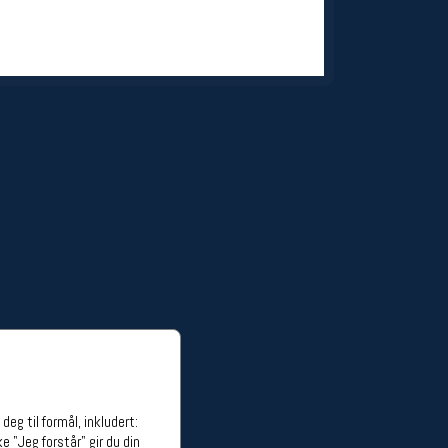
ge stillinger
stillinger
eg til formål, inkludert:
e "Jeg forstår" gir du din