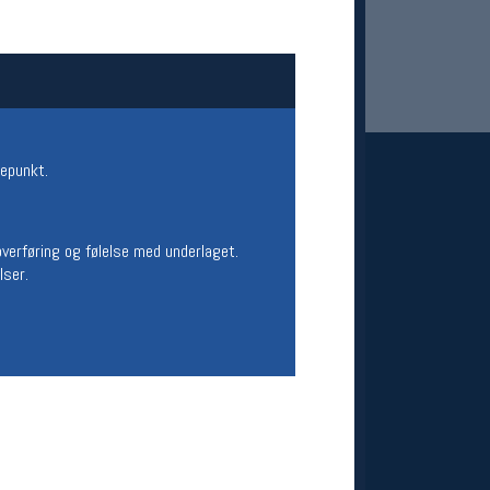
depunkt.
overføring og følelse med underlaget.
 Oslo Sportslager
lser.
net
stilbud og aktiviteter
MELD DEG INN GRATIS