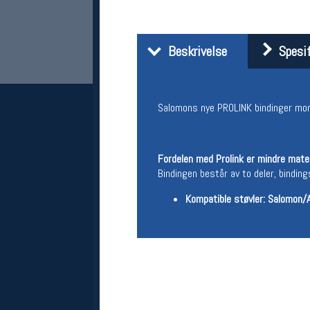
Beskrivelse
Spesif
Salomons nye PROLINK bindinger mont
Fordelen med Prolink er mindre mater
Her finner du oss
Bindingen består av to deler, bindin
Oslo Sportslager
Torggata 20
Kompatible støvler: Salomon/A
0183 Oslo
Telefon: 23 32 62 00
(telefontid man-fredag klokken 10-13)
Vis i kart
Om oss
Kontakt oss