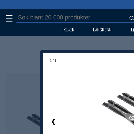
☰
KLÆR
LANGRENN
L
1 / 1
❮