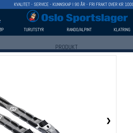
KVALITET - SERVICE - KUNNSKAP I 90 ÅR - FRI FRAKT OVER KR 100
ØP
TURUTSTYR
RANDO/ALPINT
KLATRING
PRODUKT
Produkter (1)
Bruk filter til å spisse søket
❯