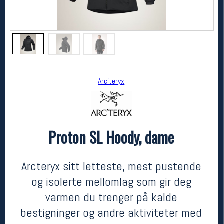
Arc'teryx
Proton SL Hoody, dame
Arc'teryx
Proton SL Hoody, dame
kr 2939
Arcteryx sitt letteste, mest pustende
og isolerte mellomlag som gir deg
varmen du trenger på kalde
bestigninger og andre aktiviteter med