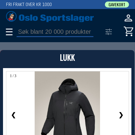
FRI FRAKT OVER KR 1000
GAVEKORT
☰
PRODUKT
LUKK
Produkter (1)
Bruk filter til å spisse søket
1 / 3
❮
❯