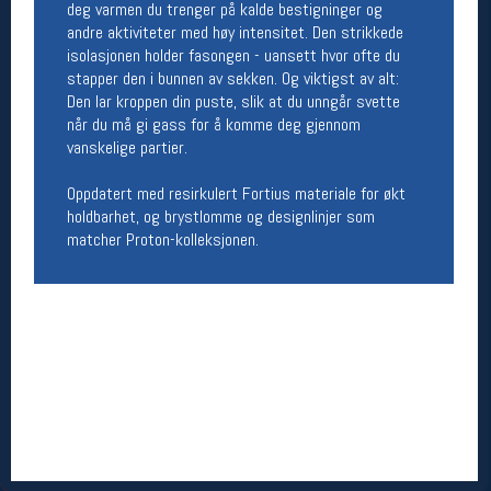
deg varmen du trenger på kalde bestigninger og
Åpningstider butikk
andre aktiviteter med høy intensitet. Den strikkede
isolasjonen holder fasongen - uansett hvor ofte du
Man-Fredag:
11-18
stapper den i bunnen av sekken. Og viktigst av alt:
Lørdag:
11-16
Den lar kroppen din puste, slik at du unngår svette
når du må gi gass for å komme deg gjennom
vanskelige partier.
Team Oslo Sportslager
Oppdatert med resirkulert Fortius materiale for økt
Magasinet
holdbarhet, og brystlomme og designlinjer som
Medlemstilbud og aktiviteter
matcher Proton-kolleksjonen.
MELD DEG INN GRATIS
Åpningstider verkstedet
Man-Fredag:
11-18
Lørdag:
11-16
Om verkstedet
For å bestille time må du logge inn i
nettbutikken og trykke på den nederste blå
linjen