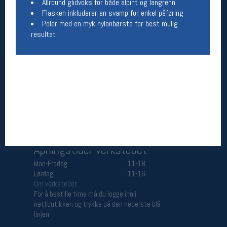
Allround glidvoks for både alpint og langrenn
Åpningstider butikk
Flasken inkluderer en svamp for enkel påføring
Poler med en myk nylonbørste for best mulig
Man-Fredag:
11-18
resultat
Lørdag:
11-16
Team Oslo Sportslager
Magasinet
Medlemstilbud og aktiviteter
MELD DEG INN GRATIS
Åpningstider verkstedet
Man-Fredag:
11-18
Lørdag:
11-16
Om verkstedet
For å bestille time må du logge inn i
nettbutikken og trykke på den nederste blå
linjen