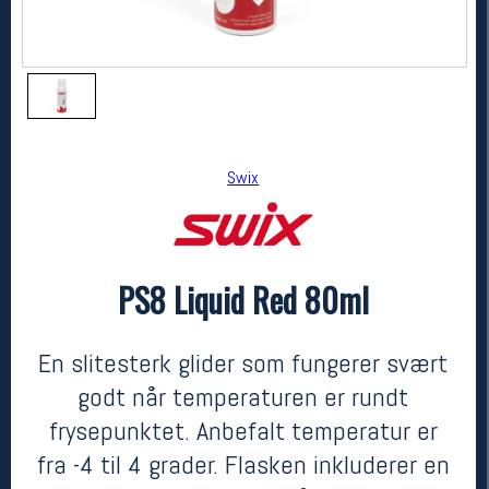
Swix
PS8 Liquid Red 80ml
Swix
PS8 Liquid Red 80ml
kr 250
En slitesterk glider som fungerer svært
godt når temperaturen er rundt
frysepunktet. Anbefalt temperatur er
fra -4 til 4 grader. Flasken inkluderer en