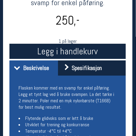
svamp for enkel påføring.
250,-
1 på lager
Legg i handlekurv
Beskrivelse
Spesifikasjon
Her finner du oss
Oslo Sportslager
Torggata 20
Flasken kommer med en svamp for enkel påføring.
0183 Oslo
Legg et tynt lag ved å bruke svampen. La det tørke i
Telefon: 23 32 62 00
2 minutter. Poler med en myk nylonbørste (T166B)
(telefontid man-fredag klokken 10-13)
for best mulig resultat.
Vis i kart
Om oss
Flytende glidvoks som er lett å bruke
Kontakt oss
Utviklet for trening og konkurranse
Temperatur -4°C til +4°C