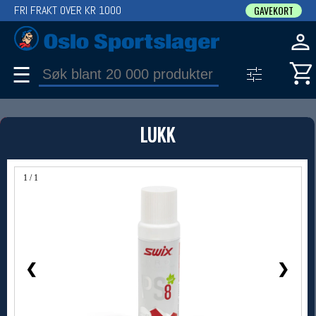
FRI FRAKT OVER KR 1000
GAVEKORT
☰
PRODUKT
LUKK
Produkter (1)
Bruk filter til å spisse søket
1 / 1
❮
❯