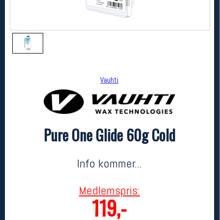
Vauhti
Pure One Glide 60g Cold
Vauhti
Pure One Glide 60g Cold
299,-
119,-
Info kommer...
MEDLEM:
Medlemspris:
119,-