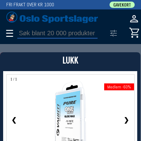
FRI FRAKT OVER KR 1000
GAVEKORT
☰
PRODUKT
LUKK
Produkter (1)
Bruk filter til å spisse søket
1 / 1
Medlem -60%
Medlem -60%
❮
❯