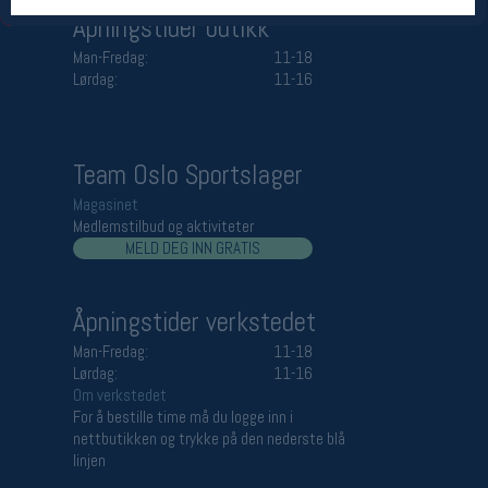
Åpningstider butikk
Man-Fredag:
11-18
Lørdag:
11-16
Team Oslo Sportslager
Magasinet
Medlemstilbud og aktiviteter
MELD DEG INN GRATIS
Åpningstider verkstedet
Man-Fredag:
11-18
Lørdag:
11-16
Om verkstedet
For å bestille time må du logge inn i
nettbutikken og trykke på den nederste blå
linjen