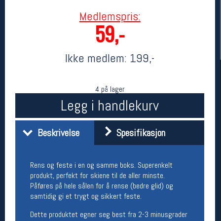
Medlemspris:
59,-
Ikke medlem:
199,-
4 på lager
Legg i handlekurv
Her finner du oss
Beskrivelse
Spesifikasjon
Oslo Sportslager
Torggata 20
0183 Oslo
Telefon: 23 32 62 00
Rens og feste i en og samme boks. Superenkelt
(telefontid man-fredag klokken 10-13)
produkt, perfekt for skiene til de aller minste.
Vis i kart
Påføres på hele sålen for å rense (bedre glid) og
Om oss
samtidig gi et trygt og sikkert feste.
Kontakt oss
Dette produktet egner seg best fra 2-3 minusgrader