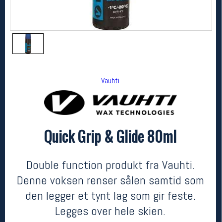
Vauhti
Quick Grip & Glide 80ml
Vauhti
Quick Grip & Glide 80ml
199,-
59,-
Double function produkt fra Vauhti.
MEDLEM:
Denne voksen renser sålen samtid som
den legger et tynt lag som gir feste.
Legges over hele skien.