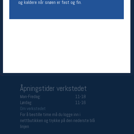
og kaldere når snøen er fast og fin.
Åpningstider butikk
Man-Fredag:
11-18
Lørdag:
11-16
Team Oslo Sportslager
Magasinet
Medlemstilbud og aktiviteter
MELD DEG INN GRATIS
Åpningstider verkstedet
Man-Fredag:
11-18
Lørdag:
11-16
Om verkstedet
For å bestille time må du logge inn i
nettbutikken og trykke på den nederste blå
linjen