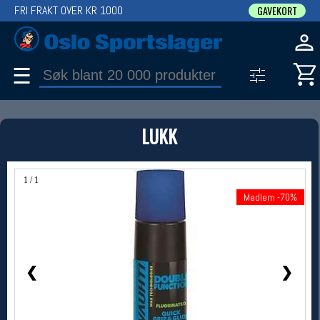
FRI FRAKT OVER KR 1000
GAVEKORT
☰
PRODUKT
LUKK
Produkter (1)
Bruk filter til å spisse søket
1 / 1
Medlem -70%
Medlem -70%
❮
❯