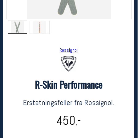
Rossignol
R-Skin Performance
Rossignol
R-Skin Performance
kr 450
Erstatningsfeller fra Rossignol.
450,-