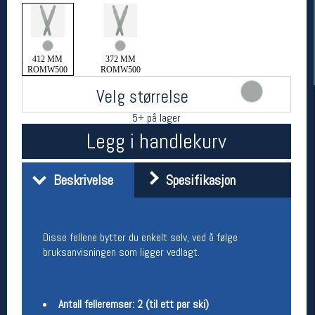
412 MM
372 MM
ROMW500
ROMW500
Velg størrelse
5+ på lager
Legg i handlekurv
Her finner du oss
Beskrivelse
Spesifikasjon
Oslo Sportslager
Torggata 20
0183 Oslo
Telefon: 23 32 62 00
Disse fellene bytter du enkelt selv, ved å følge
(telefontid man-fredag klokken 10-13)
bruksanvisningen som ligger vedlagt.
Vis i kart
Om oss
Kontakt oss
Antall felleremser: 2 (til ett par ski)