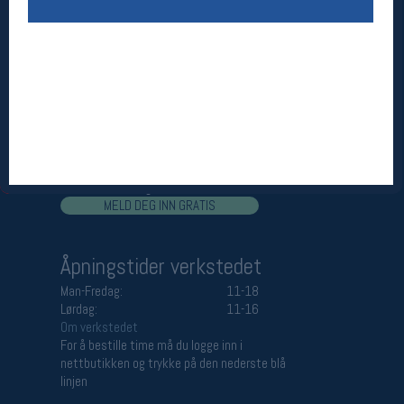
Åpningstider butikk
Man-Fredag:
11-18
Lørdag:
11-16
Team Oslo Sportslager
Magasinet
Medlemstilbud og aktiviteter
MELD DEG INN GRATIS
Åpningstider verkstedet
Man-Fredag:
11-18
Lørdag:
11-16
Om verkstedet
For å bestille time må du logge inn i
nettbutikken og trykke på den nederste blå
linjen