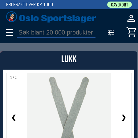
FRI FRAKT OVER KR 1000
GAVEKORT
☰
PRODUKT
LUKK
Produkter (1)
Bruk filter til å spisse søket
1 / 2
❮
❯