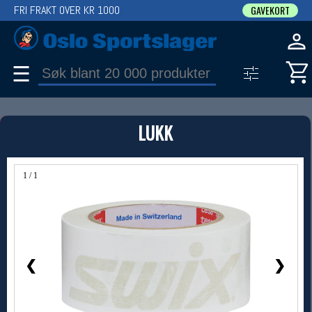
FRI FRAKT OVER KR 1000
GAVEKORT
☰
PRODUKT
LUKK
Produkter (1)
Bruk filter til å spisse søket
1 / 1
❮
❯