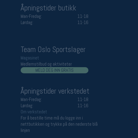
Åpningstider butikk
Man-Fredag:
11-18
Lørdag:
11-16
Team Oslo Sportslager
Magasinet
Medlemstilbud og aktiviteter
MELD DEG INN GRATIS
Åpningstider verkstedet
Man-Fredag:
11-18
Lørdag:
11-16
Om verkstedet
For å bestille time må du logge inn i
nettbutikken og trykke på den nederste blå
linjen