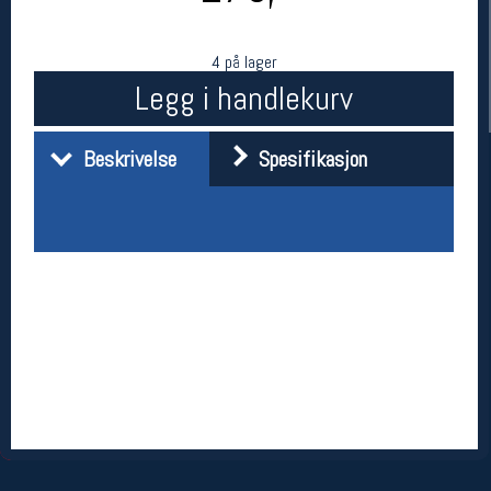
4 på lager
Legg i handlekurv
Beskrivelse
Spesifikasjon
Her finner du oss
Oslo Sportslager
Torggata 20
0183 Oslo
Telefon: 23 32 62 00
(telefontid man-fredag klokken 10-13)
Vis i kart
Om oss
Kontakt oss