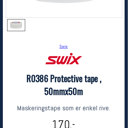
Swix
R0386 Protective tape ,
Swix
R0386 Protective tape , 50mmx50m
50mmx50m
kr 170
Maskeringstape som er enkel rive.
170,-