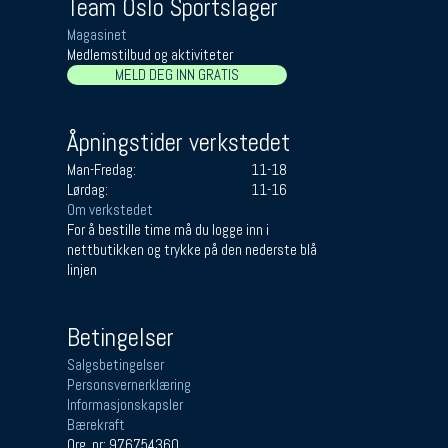
Team Oslo Sportslager
Magasinet
Medlemstilbud og aktiviteter
MELD DEG INN GRATIS
Åpningstider verkstedet
Man-Fredag:
11-18
Lørdag:
11-16
Om verkstedet
For å bestille time må du logge inn i
nettbutikken og trykke på den nederste blå
linjen
Betingelser
Salgsbetingelser
Personsvernerklæring
Informasjonskapsler
Bærekraft
Org. nr: 976754360