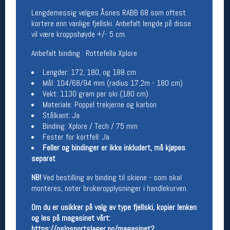
Lengdemessig velges Åsnes RABB 68 som oftest
Betingelser
kortere enn vanlige fjellski. Anbefalt lengde på disse
vil være kroppshøyde +/- 5 cm.
Salgsbetingelser
Personsvernerklæring
Anbefalt binding : Rottefella Xplore
Informasjonskapsler
Bærekraft
Lengder: 172, 180, og 188 cm
Org. nr: 976754360
Mål: 104/68/94 mm (radius 17,2m - 180 cm)
Vekt: 1130 gram per ski (180 cm)
Materiale: Poppel trekjerne og karbon
Ledige stillinger
Stålkant: Ja
Binding: Xplore / Tech / 75 mm
Ledige stillinger
Fester for kortfell: Ja
Feller og bindinger er ikke inkludert, må kjøpes
Følg oss på
separat
NB!
Ved bestilling av binding til skiene - som skal
monteres, noter brukeropplysninger i handlekurven.
Om du er usikker på valg av type fjellski, kopier lenken
og les på magasinet vårt:
https://oslosportslager.no/magasinet?