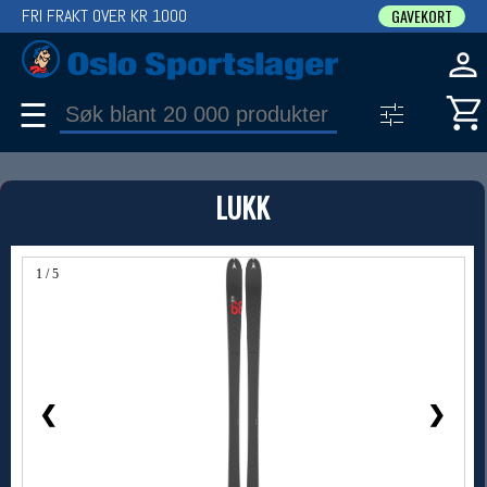
FRI FRAKT OVER KR 1000
GAVEKORT
☰
PRODUKT
LUKK
Produkter (1)
Bruk filter til å spisse søket
1 / 5
❮
❯