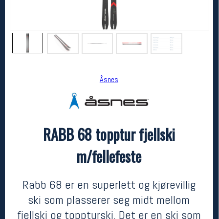
Åsnes
RABB 68 topptur fjellski
Åsnes
RABB 68 topptur fjellski m/fellefeste
m/fellefeste
kr 7199
Rabb 68 er en superlett og kjørevillig
ski som plasserer seg midt mellom
fjellski og toppturski. Det er en ski som