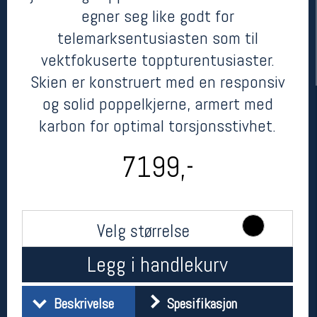
egner seg like godt for
telemarksentusiasten som til
vektfokuserte toppturentusiaster.
Skien er konstruert med en responsiv
og solid poppelkjerne, armert med
karbon for optimal torsjonsstivhet.
7199,-
Her finner du oss
Oslo Sportslager
Torggata 20
0183 Oslo
Velg størrelse
Telefon: 23 32 62 00
(telefontid man-fredag klokken 10-13)
Legg i handlekurv
Vis i kart
Om oss
Kontakt oss
Beskrivelse
Spesifikasjon