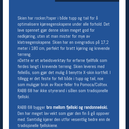
Åpningstider butikk
Man-Fredag:
11-18
Skien har rocker/taper i både tupp og tail for å
Lørdag:
11-16
optimalisere kjøreegenskapene under alle forhold. Det
lave spennet gjør denne skien meget god for
nedkjøring, uten at man mister for mye av
klatreegenskapene. Skien har en svingradius på 17,2
Team Oslo Sportslager
meter i 180 cm, perfekt for bratt kjøring og krevende
terreng.
Magasinet
Medlemstilbud og aktiviteter
nDette er et arbeidsverktøy for erfarne fjellfolk som
MELD DEG INN GRATIS
ferdes langt i krevende terreng. Skien leveres med
fellelås, som gjør det mulig å benytte X-skin kortfell. I
tillegg er det feste for fell både i tupp og tail, noe
Åpningstider verkstedet
som muligjør bruk av Race-feller fra Pomoca/Colltex.
RABB 68 har ikke styrerand i sålen som tradisjonelle
Man-Fredag:
11-18
fjellski.
Lørdag:
11-16
Om verkstedet
RABB 68 bygger
bro mellom fjellski og randonneéski.
For å bestille time må du logge inn i
Den har meget lav vekt som gjør den fin å gå oppover
nettbutikken og trykke på den nederste blå
med. Samtidig kjører den utfor vesentlig bedre enn de
linjen
tradisjonelle fjellskiene.