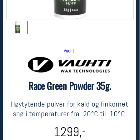
Vauhti
Race Green Powder 35g.
Vauhti
Race Green Powder 35g.
kr 1299
Høytytende pulver for kald og finkornet
snø i temperaturer fra -20°C til -10°C.
1299,-