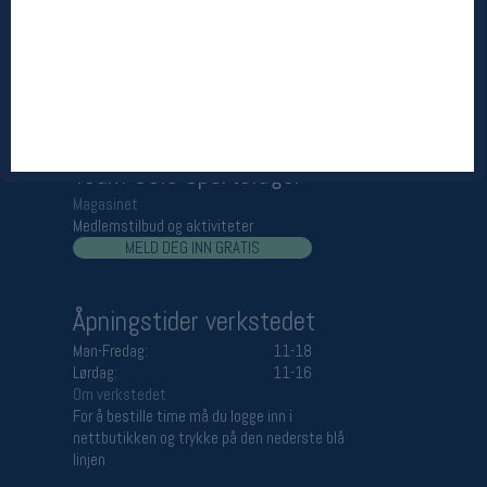
Åpningstider butikk
Man-Fredag:
11-18
Lørdag:
11-16
Team Oslo Sportslager
Magasinet
Medlemstilbud og aktiviteter
MELD DEG INN GRATIS
Åpningstider verkstedet
Man-Fredag:
11-18
Lørdag:
11-16
Om verkstedet
For å bestille time må du logge inn i
nettbutikken og trykke på den nederste blå
linjen