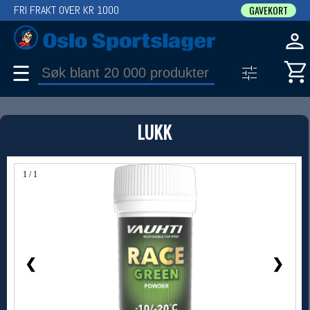
FRI FRAKT OVER KR 1000
GAVEKORT
☰
PRODUKT
LUKK
Produkter (1)
Bruk filter til å spisse søket
1 / 1
❮
❯