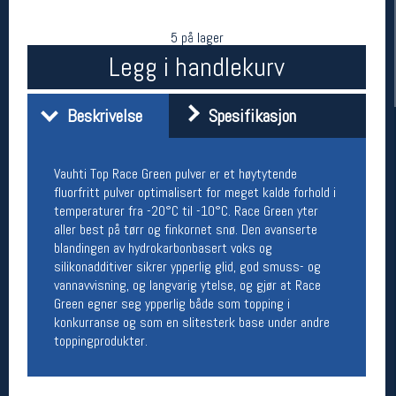
5 på lager
Legg i handlekurv
Beskrivelse
Spesifikasjon
Vauhti Top Race Green pulver er et høytytende
fluorfritt pulver optimalisert for meget kalde forhold i
Her finner du oss
temperaturer fra -20°C til -10°C. Race Green yter
aller best på tørr og finkornet snø. Den avanserte
Oslo Sportslager
blandingen av hydrokarbonbasert voks og
Torggata 20
silikonadditiver sikrer ypperlig glid, god smuss- og
0183 Oslo
vannavvisning, og langvarig ytelse, og gjør at Race
Telefon: 23 32 62 00
Green egner seg ypperlig både som topping i
(telefontid man-fredag klokken 10-13)
konkurranse og som en slitesterk base under andre
Vis i kart
toppingprodukter.
Om oss
Kontakt oss