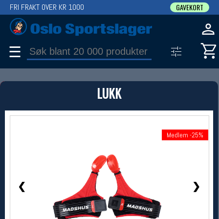
FRI FRAKT OVER KR 1000
GAVEKORT
☰
PRODUKT
LUKK
Produkter (1)
Bruk filter til å spisse søket
1 / 2
Medlem -25%
Medlem -25%
❮
❯