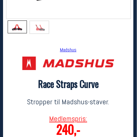
Madshus
Race Straps Curve
Madshus
Race Straps Curve
320,-
240,-
Stropper til Madshus-staver.
MEDLEM:
Medlemspris:
240,-