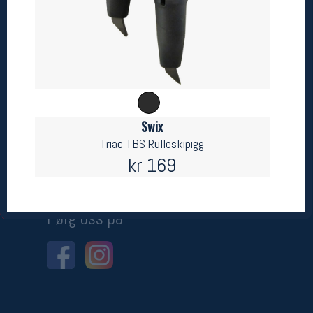
Betingelser
Salgsbetingelser
Personsvernerklæring
Informasjonskapsler
Bærekraft
Org. nr: 976754360
Swix
Triac TBS Rulleskipigg
Ledige stillinger
kr 169
Ledige stillinger
Følg oss på