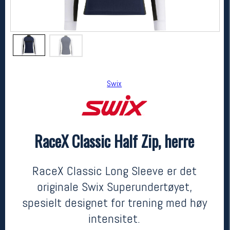
Swix
RaceX Classic Half Zip, herre
Swix
RaceX Classic Half Zip, herre
650,-
455,-
RaceX Classic Long Sleeve er det
MEDLEM:
originale Swix Superundertøyet,
spesielt designet for trening med høy
intensitet.