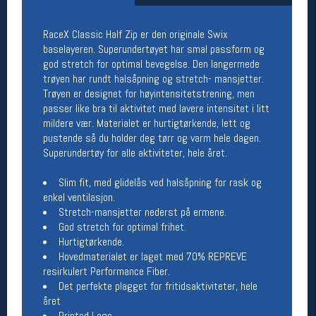
Åpningstider butikk
RaceX Classic Half Zip er den originale Swix
Man-Fredag:
11-18
baselayeren. Superundertøyet har smal passform og
Lørdag:
11-16
god stretch for optimal bevegelse. Den langermede
trøyen har rundt halsåpning og stretch- mansjetter.
Trøyen er designet for høyintensitetstrening, men
passer like bra til aktivitet med lavere intensitet i litt
Team Oslo Sportslager
mildere vær. Materialet er hurtigtørkende, lett og
Magasinet
pustende så du holder deg tørr og varm hele dagen.
Medlemstilbud og aktiviteter
Superundertøy for alle aktiviteter, hele året.
MELD DEG INN GRATIS
Slim fit, med glidelås ved halsåpning for rask og
enkel ventilasjon.
Åpningstider verkstedet
Stretch-mansjetter nederst på ermene.
God stretch for optimal frihet.
Man-Fredag:
11-18
Hurtigtørkende.
Lørdag:
11-16
Hovedmaterialet er laget med 70% REPREVE
Om verkstedet
For å bestille time må du logge inn i
resirkulert Performance Fiber.
nettbutikken og trykke på den nederste blå
Det perfekte plagget for fritidsaktiviteter, hele
linjen
året
Printed Logo