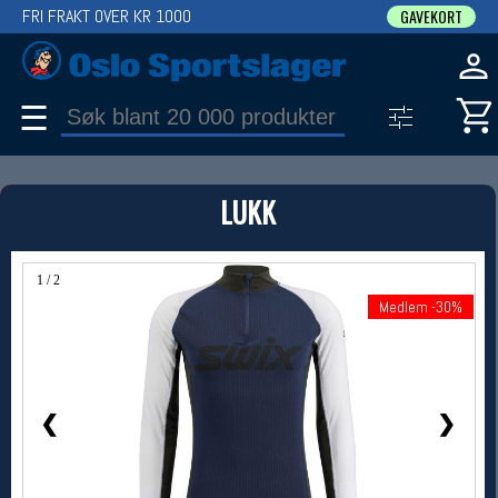
FRI FRAKT OVER KR 1000
GAVEKORT
☰
PRODUKT
LUKK
Produkter (1)
Bruk filter til å spisse søket
1 / 2
Medlem -30%
Medlem -30%
❮
❯