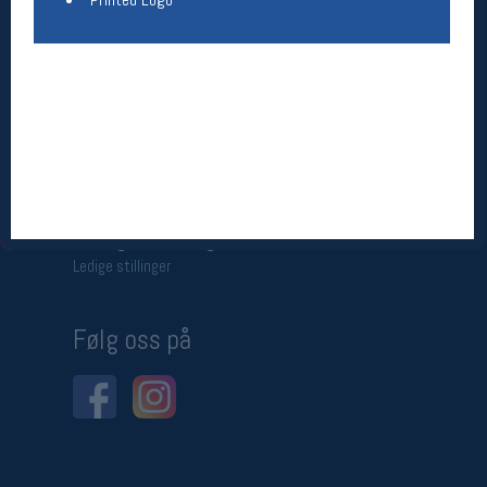
Betingelser
Salgsbetingelser
Personsvernerklæring
Informasjonskapsler
Bærekraft
Org. nr: 976754360
Ledige stillinger
Ledige stillinger
Følg oss på