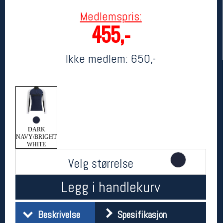
Medlemspris:
455,-
Ikke medlem:
650,-
Her finner du oss
DARK
Oslo Sportslager
NAVY/BRIGHT
Torggata 20
WHITE
0183 Oslo
Velg størrelse
Telefon: 23 32 62 00
(telefontid man-fredag klokken 10-13)
Vis i kart
Legg i handlekurv
Om oss
Kontakt oss
Beskrivelse
Spesifikasjon