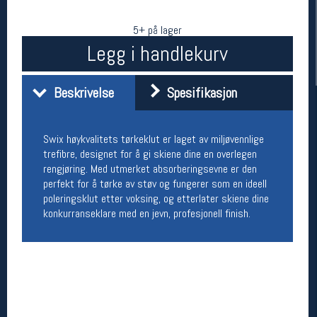
5+ på lager
Legg i handlekurv
Beskrivelse
Spesifikasjon
Swix høykvalitets tørkeklut er laget av miljøvennlige
trefibre, designet for å gi skiene dine en overlegen
Her finner du oss
rengjøring. Med utmerket absorberingsevne er den
perfekt for å tørke av støv og fungerer som en ideell
Oslo Sportslager
poleringsklut etter voksing, og etterlater skiene dine
Torggata 20
konkurranseklare med en jevn, profesjonell finish.
0183 Oslo
Telefon: 23 32 62 00
(telefontid man-fredag klokken 10-13)
Vis i kart
Om oss
Kontakt oss