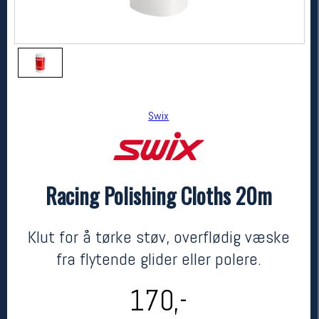
Swix
Racing Polishing Cloths 20m
Swix
Racing Polishing Cloths 20m
kr 170
Klut for å tørke støv, overflødig væske
fra flytende glider eller polere.
170,-