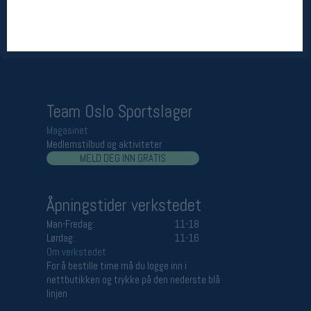
Åpningstider butikk
Man-Fredag:
11-18
Lørdag:
11-16
Team Oslo Sportslager
Magasinet
Medlemstilbud og aktiviteter
MELD DEG INN GRATIS
Åpningstider verkstedet
Man-Fredag:
11-18
Lørdag:
11-16
Om verkstedet
For å bestille time må du logge inn i
nettbutikken og trykke på den nederste blå
linjen