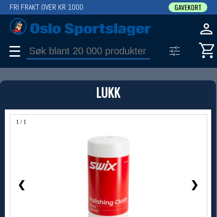
FRI FRAKT OVER KR 1000
GAVEKORT
☰
PRODUKT
LUKK
Produkter (1)
Bruk filter til å spisse søket
1 / 1
❮
❯