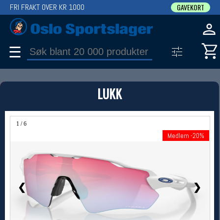
FRI FRAKT OVER KR 1000
GAVEKORT
☰
PRODUKT
LUKK
Produkter (1)
Bruk filter til å spisse søket
1 / 6
Medlem -20%
Medlem -20%
❮
❯