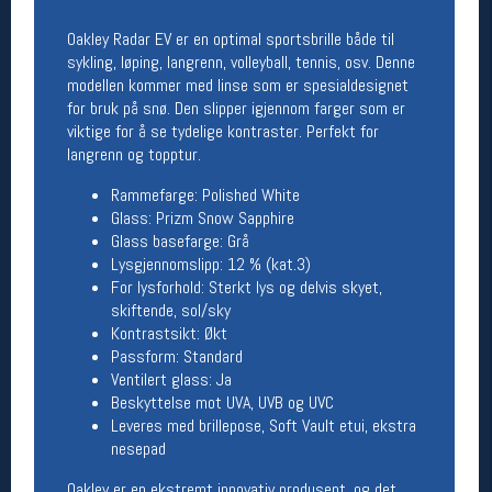
Åpningstider butikk
Oakley Radar EV er en optimal sportsbrille både til
Man-Fredag:
11-18
sykling, løping, langrenn, volleyball, tennis, osv. Denne
Lørdag:
11-16
modellen kommer med linse som er spesialdesignet
for bruk på snø. Den slipper igjennom farger som er
viktige for å se tydelige kontraster. Perfekt for
langrenn og topptur.
Team Oslo Sportslager
Rammefarge: Polished White
Magasinet
Glass: Prizm Snow Sapphire
Medlemstilbud og aktiviteter
Glass basefarge: Grå
MELD DEG INN GRATIS
Lysgjennomslipp: 12 % (kat.3)
For lysforhold: Sterkt lys og delvis skyet,
skiftende, sol/sky
Åpningstider verkstedet
Kontrastsikt: Økt
Man-Fredag:
11-18
Passform: Standard
Lørdag:
11-16
Ventilert glass: Ja
Om verkstedet
Beskyttelse mot UVA, UVB og UVC
For å bestille time må du logge inn i
Leveres med brillepose, Soft Vault etui, ekstra
nettbutikken og trykke på den nederste blå
nesepad
linjen
Oakley er en ekstremt innovativ produsent, og det