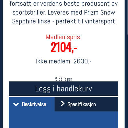
fortsatt er verdens beste produsent av
sportsbriller. Leveres med Prizm Snow
Sapphire linse - perfekt til vintersport
Medlemspris:
2104,-
Ikke medlem:
2630,-
Her finner du oss
Oslo Sportslager
5 på lager
Torggata 20
Legg i handlekurv
0183 Oslo
Telefon: 23 32 62 00
(telefontid man-fredag klokken 10-13)
Beskrivelse
Spesifikasjon
Vis i kart
Om oss
Kontakt oss