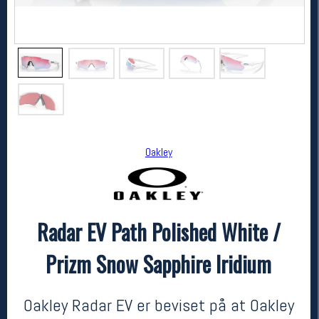
Oakley
Oakley
Radar EV Path Polished White / Prizm Snow Sapphire Iridium
Radar EV Path Polished White /
2630,-
2104,-
MEDLEM:
Prizm Snow Sapphire Iridium
Oakley Radar EV er beviset på at Oakley