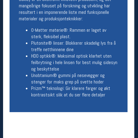
mangeårige fokuset på forskning og utvikling har
Betingelser
resultert i en imponerende liste med funksjonelle
materialer og produksjonteknikker:
Salgsbetingelser
Personsvernerklæring
O-Matter materie®: Rammen er laget av
Informasjonskapsler
sterk, fleksibel plast.
Bærekraft
Plutonite® linser: Blokkerer skadelig lys fra å
Org. nr: 976754360
treffe netthinnene dine
HDO optikk®: Maksimal optisk klarhet uten
feilbrytning i hele linsen for best mulig sidesyn
Ledige stillinger
og beskyttelse
Unobtanium® gummi på nesevegger og
Ledige stillinger
stenger for maks grep på svette hoder
Prizm™ teknologi: Gir klarere farger og økt
kontrastsikt slik at du ser flere detaljer
Følg oss på