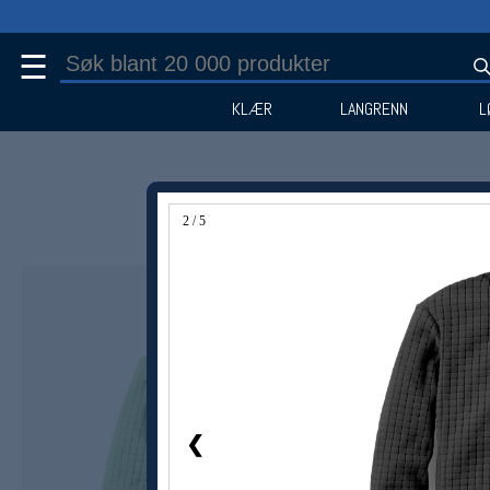
☰
KLÆR
LANGRENN
L
2 / 5
Medlem -33%
❮