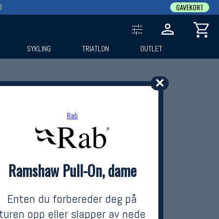
0
GAVEKORT
SYKLING
TRIATLON
OUTLET
✕
Rab
Ramshaw Pull-On, dame
Enten du forbereder deg på
turen opp eller slapper av nede