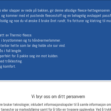
Betingelser
Ledi
 eller slapper av nede på bakken, gir denne allsidige fleece-hettegenseren
Salgsbetingelser
Ledige 
vis og kommer med et pustende fleecestoff og en behagelig avslappet passf
Personsvernerklæring
sidig og noe du vil ønske å bruke året rundt; fra fotturer og klatring til mul
Informasjonskapsler
Bærekraft
Org. nr: 976754360
tt av Thermic-fleece.
ng i brystlommen og to håndvarmerlommer.
sterbar hette som lar deg holde ute sur vind.
s i full lengde.
Partnere
erfekt for å pakke seg inn mot kulden.
med tråklesting.
og komfort.
Vi bryr oss om ditt personvern
e bruker teknologier, inkludert informasjonskapsler til å samle informasjon om d
 tjenester og markedsføring samt for å tilby en tryggere opplevelse. Ved å trykk