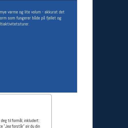
ge stillinger
 mye varme og lite volum - akkurat det
stillinger
orm som fungerer både på fjellet og
tiaktivitetsturer.
eg til formål, inkludert:
e "Jeg forstår" gir du din