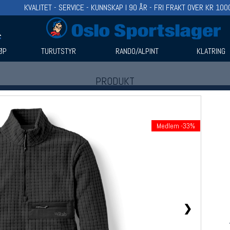
KVALITET - SERVICE - KUNNSKAP I 90 ÅR - FRI FRAKT OVER KR 100
ØP
TURUTSTYR
RANDO/ALPINT
KLATRING
PRODUKT
Produkter (1)
Bruk filter til å spisse søket
Medlem -33%
❯