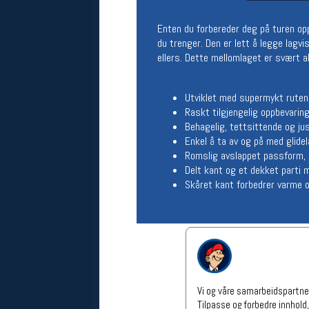
Åpningstider verkstedet
Enten du forbereder deg på turen opp
Man-Fredag:
11-18
du trenger. Den er lett å legge lag
Lørdag:
11-16
ellers. Dette mellomlaget er svært all
Om verkstedet
For å bestille time må du logge inn i
nettbutikken og trykke på den
Utviklet med supermykt rutene
nederste blå linjen
Raskt tilgjengelig oppbevari
Behagelig, tettsittende og ju
Enkel å ta av og på med glidelå
Følg oss på
Romslig avslappet passform, p
Delt kant og et dekket parti 
Skåret kant forbedrer varme 
Vi og våre samarbeidspartner
Tilpasse og forbedre innhold,