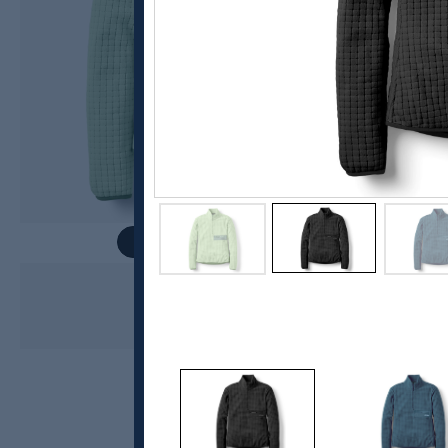
Rab
Ramshaw Pull-On, dame
1199,-
799,-
MEDLEM: