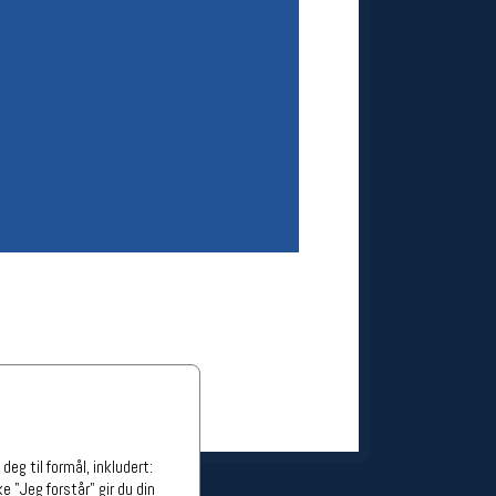
ge stillinger
stillinger
eg til formål, inkludert:
e "Jeg forstår" gir du din