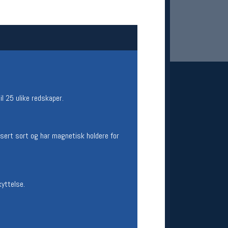
il 25 ulike redskaper.
 Oslo Sportslager
isert sort og har magnetisk holdere for
net
stilbud og aktiviteter
MELD DEG INN GRATIS
kyttelse.