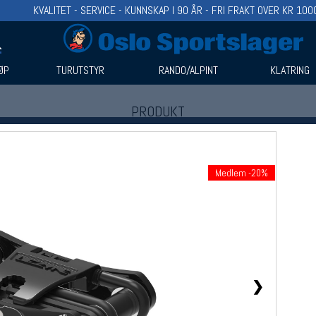
KVALITET - SERVICE - KUNNSKAP I 90 ÅR - FRI FRAKT OVER KR 100
ØP
TURUTSTYR
RANDO/ALPINT
KLATRING
PRODUKT
Produkter (1)
Bruk filter til å spisse søket
Medlem -20%
❯