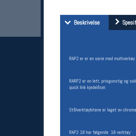
Beskrivelse
Spesif
RAP2 er er en serie med multiverkøy 
Her finner du oss
RARP2 er en lett, prisgunstig og sol
Oslo Sportslager
Torggata 20
quick link kjedelåser.
0183 Oslo
Telefon: 23 32 62 00
(telefontid man-fredag klokken 10-13)
Stålverktøybitene er laget av chrome
Vis i kart
Om oss
Kontakt oss
RAP2 18 har følgende 18 verktøy: