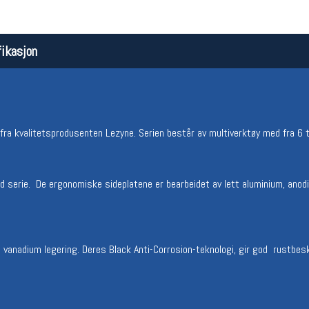
ikasjon
fra kvalitetsprodusenten Lezyne. Serien består av multiverktøy med fra 6 t
Åpningstider butikk
Team
id serie. De ergonomiske sideplatene er bearbeidet av lett aluminium, anod
Man-Fredag:
11-18
Magasi
Lørdag:
11-16
Medlem
 vanadium legering. Deres Black Anti-Corrosion-teknologi, gir god rustbes