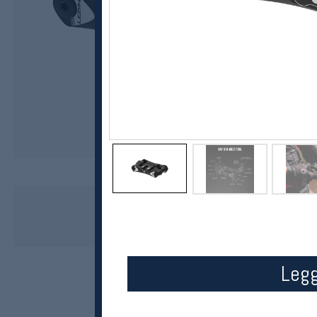
Lezyne
RAP2 18 multiverktøy
249,-
199,-
MEDLEM:
Legg