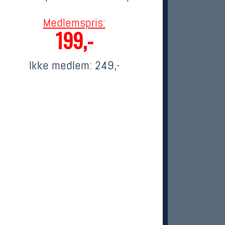
Medlemspris:
199,-
Ikke medlem:
249,-