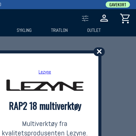
0
GAVEKORT
SYKLING
TRIATLON
OUTLET
✕
Lezyne
RAP2 18 multiverktøy
Multiverktøy fra
kvalitetsprodusenten Lezyne.