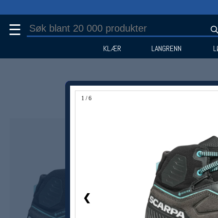
☰
KLÆR
LANGRENN
L
1 / 6
Medlem -25%
❮