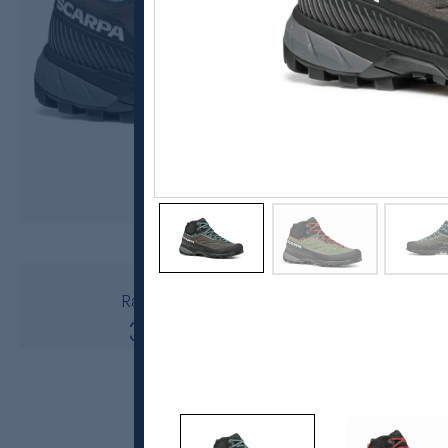
Scarpa
Rapid XT Mid Gtx W Tursko Dame
3299,-
2474,-
MEDLEM: