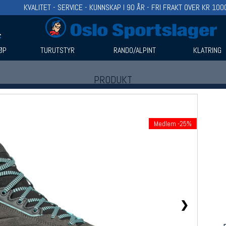
KVALITET - SERVICE - KUNNSKAP I 90 ÅR - FRI FRAKT OVER KR 100
ØP
TURUTSTYR
RANDO/ALPINT
KLATRING
PRODUKT
Produkter (1)
Bruk filter til å spisse søket
Medlem -25%
❯