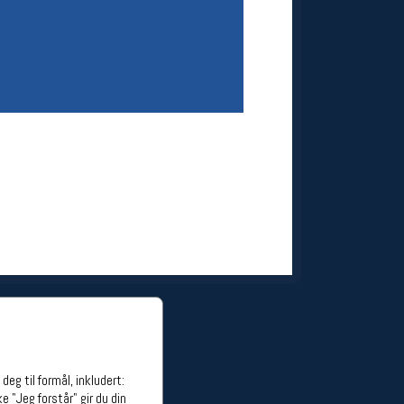
ge stillinger
stillinger
eg til formål, inkludert:
e "Jeg forstår" gir du din