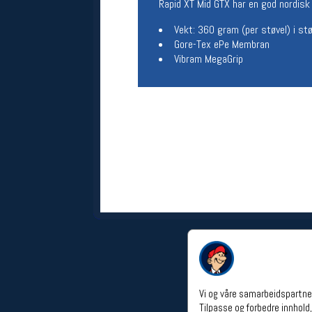
Rapid XT Mid GTX har en god nordisk
Åpningstider verkstedet
Vekt: 360 gram (per støvel) i st
Man-Fredag:
11-18
Gore-Tex ePe Membran
Lørdag:
11-16
Vibram MegaGrip
Om verkstedet
For å bestille time må du logge inn i
nettbutikken og trykke på den
nederste blå linjen
Følg oss på
Vi og våre samarbeidspartner
Tilpasse og forbedre innhold,