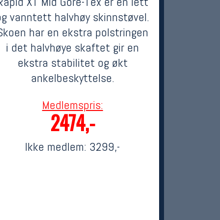
Rapid XT Mid Gore-Tex er en lett
og vanntett halvhøy skinnstøvel.
Skoen har en ekstra polstringen
i det halvhøye skaftet gir en
ekstra stabilitet og økt
ankelbeskyttelse.
Medlemspris:
2474,-
Ikke medlem:
3299,-