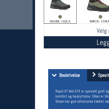
SHARK / AQUA
BIRCH - COR
Velg 
Legg
Her finner du oss
Oslo Sportslager
Torggata 20
Beskrivelse
Spesif
0183 Oslo
Telefon: 23 32 62 00
(telefontid man-fredag klokken 10-13)
Vis i kart
Rapid XT Mid GTX er spesielt godt egne
Om oss
komfort og beskyttelse. Sålen er Vi
Kontakt oss
Skoen har god slitestyrke takket v