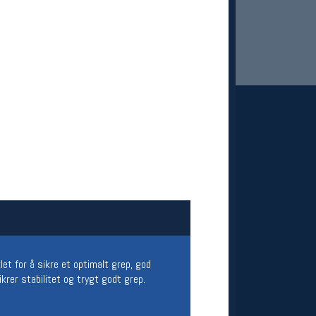
 Oslo Sportslager
net
stilbud og aktiviteter
MELD DEG INN GRATIS
klet for å sikre et optimalt grep, god
rer stabilitet og trygt godt grep.