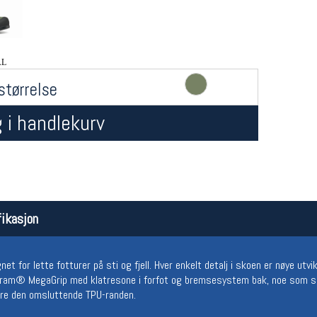
AL
størrelse
 i handlekurv
Åpningstider butikk
Team
Man-Fredag:
11-18
Magasi
Lørdag:
11-16
Medlem
ikasjon
t for lette fotturer på sti og fjell. Hver enkelt detalj i skoen er nøye utvi
bram® MegaGrip med klatresone i forfot og bremsesystem bak, noe som sik
ære den omsluttende TPU-randen.