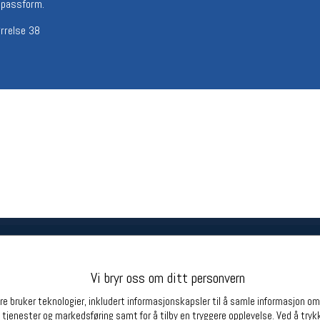
 passform.
Betingelser
Ledi
ørrelse 38
Salgsbetingelser
Ledige 
Personsvernerklæring
Informasjonskapsler
Bærekraft
Org. nr: 976754360
Partnere
Vi bryr oss om ditt personvern
e bruker teknologier, inkludert informasjonskapsler til å samle informasjon om d
 tjenester og markedsføring samt for å tilby en tryggere opplevelse. Ved å trykk