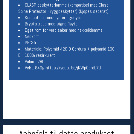
CLASP beskytterlomme (kompatibel med Clasp
Spine Protector - ryggbeskytter) (kjøpes separat)
Betingelser
Kompatibel med hydreringssytem
Salgsbetingelser
Bryststropp med signalfløyte
Personsvernerklæring
Eget rom for verdisaker med nøkkelklemme
Informasjonskapsler
Nødkort
Bærekraft
PFC-fri
Org. nr: 976754360
Materiale: Polyamid 420 D Cordura + polyamid 100
D - 100% resirkulert
Volum: 28l
Ledige stillinger
Vekt: 840g https://youtu.be/jKWpOp-dL7U
Ledige stillinger
Følg oss på
Anbefalt til dette produktet