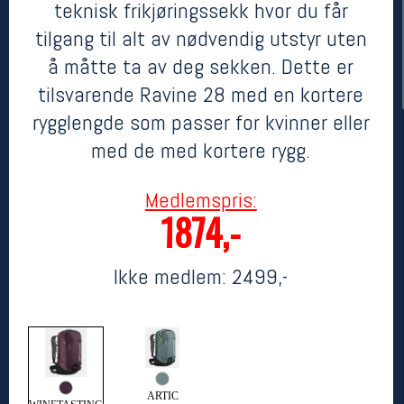
teknisk frikjøringssekk hvor du får
tilgang til alt av nødvendig utstyr uten
å måtte ta av deg sekken. Dette er
tilsvarende Ravine 28 med en kortere
rygglengde som passer for kvinner eller
med de med kortere rygg.
Medlemspris:
Her finner du oss
1874,-
Oslo Sportslager
Torggata 20
Ikke medlem:
2499,-
0183 Oslo
Telefon: 23 32 62 00
(telefontid man-fredag klokken 10-13)
Vis i kart
Om oss
Kontakt oss
ARTIC