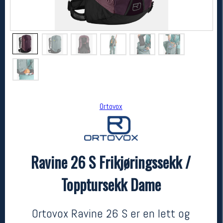
Ortovox
Ortovox
Ravine 26 S Frikjøringssekk / Topptursekk Dame
Ravine 26 S Frikjøringssekk /
2499,-
1874,-
MEDLEM:
Topptursekk Dame
Ortovox Ravine 26 S er en lett og