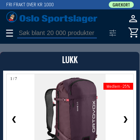
FRI FRAKT OVER KR 1000
GAVEKORT
☰
PRODUKT
LUKK
Produkter (1)
Bruk filter til å spisse søket
1 / 7
Medlem -25%
Medlem -25%
❮
❯