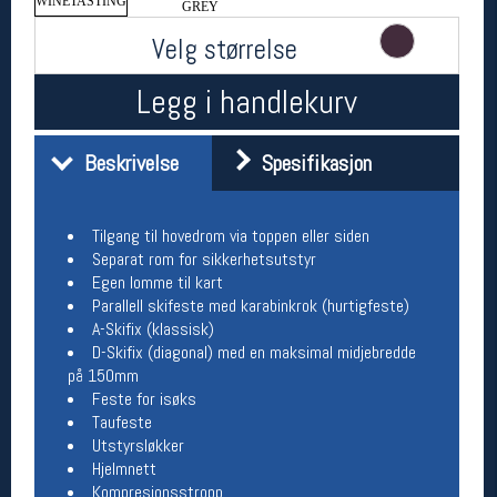
WINETASTING
GREY
Åpningstider butikk
Velg størrelse
Man-Fredag:
11-18
Lørdag:
11-16
Legg i handlekurv
Beskrivelse
Spesifikasjon
Team Oslo Sportslager
Magasinet
Medlemstilbud og aktiviteter
Tilgang til hovedrom via toppen eller siden
MELD DEG INN GRATIS
Separat rom for sikkerhetsutstyr
Egen lomme til kart
Parallell skifeste med karabinkrok (hurtigfeste)
Åpningstider verkstedet
A-Skifix (klassisk)
D-Skifix (diagonal) med en maksimal midjebredde
Man-Fredag:
11-18
på 150mm
Lørdag:
11-16
Feste for isøks
Om verkstedet
Taufeste
For å bestille time må du logge inn i
Utstyrsløkker
nettbutikken og trykke på den nederste blå
Hjelmnett
linjen
Kompresjonsstropp