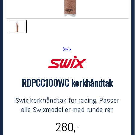
Swix
RDPCC100WC korkhåndtak
Swix
RDPCC100WC korkhåndtak
kr 280
Swix korkhåndtak for racing. Passer
alle Swixmodeller med runde rør.
280,-