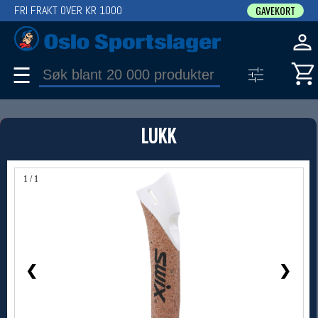
FRI FRAKT OVER KR 1000
GAVEKORT
☰
PRODUKT
LUKK
Produkter (1)
Bruk filter til å spisse søket
1 / 1
❮
❯