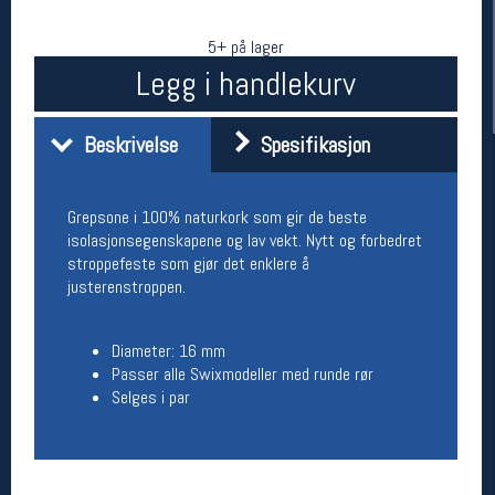
5+ på lager
Legg i handlekurv
Beskrivelse
Spesifikasjon
Grepsone i 100% naturkork som gir de beste
isolasjonsegenskapene og lav vekt. Nytt og forbedret
Her finner du oss
stroppefeste som gjør det enklere å
justerenstroppen.
Oslo Sportslager
Torggata 20
0183 Oslo
Diameter: 16 mm
Telefon: 23 32 62 00
Passer alle Swixmodeller med runde rør
(telefontid man-fredag klokken 10-13)
Selges i par
Vis i kart
Om oss
Kontakt oss