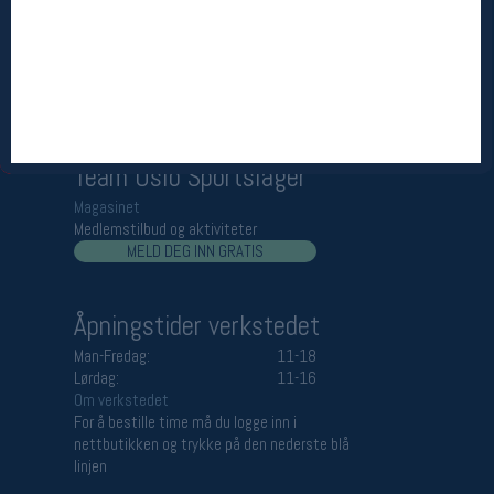
Åpningstider butikk
Man-Fredag:
11-18
Lørdag:
11-16
Team Oslo Sportslager
Magasinet
Medlemstilbud og aktiviteter
MELD DEG INN GRATIS
Åpningstider verkstedet
Man-Fredag:
11-18
Lørdag:
11-16
Om verkstedet
For å bestille time må du logge inn i
nettbutikken og trykke på den nederste blå
linjen