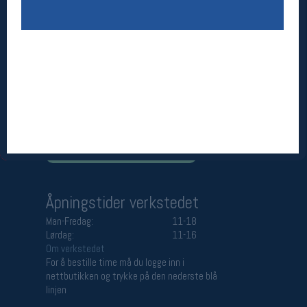
Åpningstider butikk
Man-Fredag:
11-18
Lørdag:
11-16
Team Oslo Sportslager
Magasinet
Medlemstilbud og aktiviteter
MELD DEG INN GRATIS
Åpningstider verkstedet
Man-Fredag:
11-18
Lørdag:
11-16
Om verkstedet
For å bestille time må du logge inn i
nettbutikken og trykke på den nederste blå
linjen