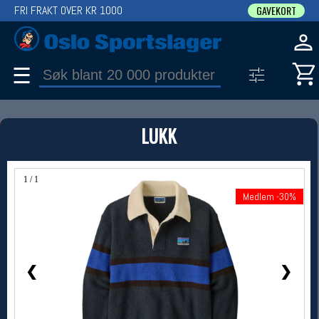
FRI FRAKT OVER KR 1000
GAVEKORT
☰
PRODUKT
LUKK
Produkter (1)
Bruk filter til å spisse søket
1 / 1
Medlem -30%
Medlem -30%
❮
❯