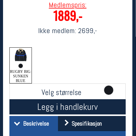
Medlemspris:
1889,-
Ikke medlem:
2699,-
Her finner du oss
RUGBY BIG:
SUNKEN
Oslo Sportslager
BLUE
Torggata 20
Velg størrelse
0183 Oslo
Telefon: 23 32 62 00
Legg i handlekurv
(telefontid man-fredag klokken 10-13)
Vis i kart
Om oss
Beskrivelse
Spesifikasjon
Kontakt oss