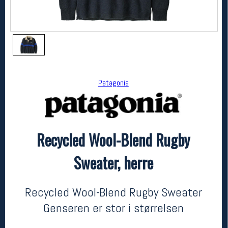
Patagonia
Recycled Wool-Blend Rugby
Patagonia
Recycled Wool-Blend Rugby Sweater, herre
Sweater, herre
2699,-
1889,-
MEDLEM:
Recycled Wool-Blend Rugby Sweater
Genseren er stor i størrelsen