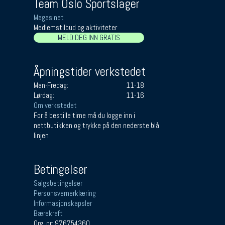
Team Oslo Sportslager
Magasinet
Medlemstilbud og aktiviteter
MELD DEG INN GRATIS
Åpningstider verkstedet
Man-Fredag:
11-18
Lørdag:
11-16
Om verkstedet
For å bestille time må du logge inn i
nettbutikken og trykke på den nederste blå
linjen
Betingelser
Salgsbetingelser
Personsvernerklæring
Informasjonskapsler
Bærekraft
Org. nr: 976754360