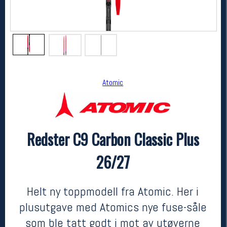
Atomic
Redster C9 Carbon Classic Plus
Atomic
Redster C9 Carbon Classic Plus 26/27
26/27
kr 9100
Helt ny toppmodell fra Atomic. Her i
plusutgave med Atomics nye fuse-såle
som ble tatt godt i mot av utøverne