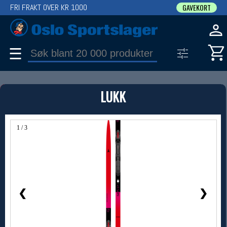
FRI FRAKT OVER KR 1000
GAVEKORT
☰
PRODUKT
LUKK
Produkter (1)
Bruk filter til å spisse søket
1 / 3
❮
❯