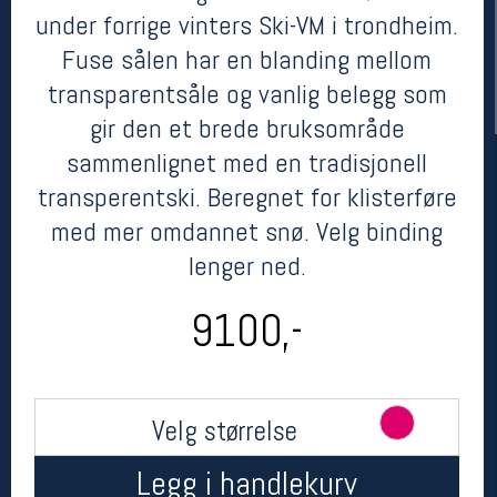
under forrige vinters Ski-VM i trondheim.
Fuse sålen har en blanding mellom
transparentsåle og vanlig belegg som
gir den et brede bruksområde
sammenlignet med en tradisjonell
transperentski. Beregnet for klisterføre
med mer omdannet snø. Velg binding
Her finner du oss
lenger ned.
Oslo Sportslager
9100,-
Torggata 20
0183 Oslo
Telefon: 23 32 62 00
(telefontid man-fredag klokken 10-13)
Vis i kart
Velg størrelse
Om oss
Kontakt oss
Legg i handlekurv