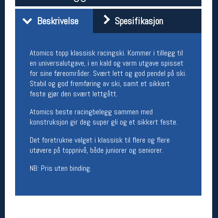
Åpningstider butikk
Beskrivelse
Spesifikasjon
Man-Fredag:
11-18
Lørdag:
11-16
Atomics topp klassisk racingski. Kommer i tillegg til
en universalutgave, i en kald og varm utgave spisset
for sine føreområder. Svært lett og god pendel på ski.
Team Oslo Sportslager
Stabil og god fremføring av ski, samt et sikkert
Magasinet
feste gjør den svært lettgått.
Medlemstilbud og aktiviteter
MELD DEG INN GRATIS
Atomics beste racingbelegg sammen med
konstruksjon gir deg super gli og et sikkert feste.
Det foretrukne valget i klassisk til flere og flere
Åpningstider verkstedet
utøvere på toppnivå, både juniorer og seniorer.
Man-Fredag:
11-18
Lørdag:
11-16
NB: Pris uten binding.
Om verkstedet
For å bestille time må du logge inn i
nettbutikken og trykke på den nederste blå
linjen